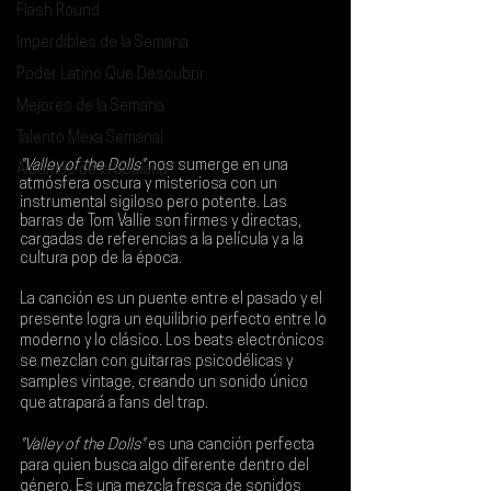
Flash Round
Imperdibles de la Semana
Poder Latino Que Descubrir
Mejores de la Semana
Talento Mexa Semanal
"Valley of the Dolls"
 nos sumerge en una 
Álbumes de la Semana
atmósfera oscura y misteriosa con un 
instrumental sigiloso pero potente. Las 
barras de 
Tom Vallie 
son firmes y directas, 
cargadas de referencias a la película y a la 
cultura pop de la época.
La canción es un puente entre el pasado y el 
presente logra un equilibrio perfecto entre lo 
moderno y lo clásico. Los beats electrónicos 
se mezclan con guitarras psicodélicas y 
samples vintage, creando un sonido único 
que atrapará a fans del trap.
"Valley of the Dolls"
 es una canción perfecta 
para quien busca algo diferente dentro del 
género. Es una mezcla fresca de sonidos 