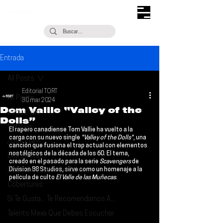
Entrada
All Posts
Editorial TORT
All Posts
30 mar 2024
Dom Vallie “Valley of the
Escúchalo
Dolls”
Noticias
El rapero canadiense 
Tom Vallie
 ha vuelto a la 
carga con su nuevo single 
"Valley of the Dolls"
, una 
¿Qué Plan?
canción que fusiona el trap actual con elementos 
nostálgicos de la década de los 60. El tema, 
Entrevistas
creado en el pasado para la serie 
Scavengers
 de 
Descubrimiento Semanal
Division 88 Studios, sirve como un homenaje a la 
película de culto 
El Valle de las Muñecas
.
Coberturas
Si Te Gusta... Te Recomendamos A...
Talento Mexa Que Debes Escuchar