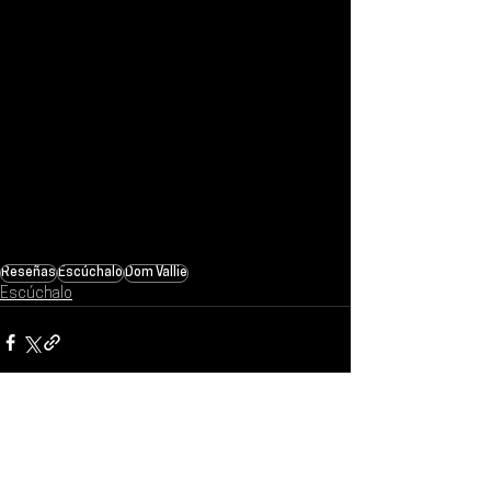
Reseñas
Escúchalo
Dom Vallie
Escúchalo
Ver todo
Entradas recientes