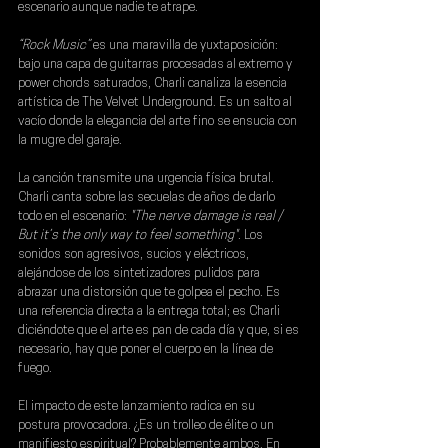
escenario aunque nadie te atrape.
“Rock Music”
 es una maravilla de yuxtaposición: 
bajo una capa de guitarras procesadas al extremo y 
power chords saturados, Charli canaliza la esencia 
artística de The Velvet Underground. Es un salto al 
vacío donde la elegancia del arte fino se ensucia con 
la mugre del garaje.
La canción transmite una urgencia física brutal. 
Charli canta sobre las secuelas de años de darlo 
todo en el escenario: 
"The nerve damage is real / 
But it’s the only way to feel something"
. Los 
sonidos son agresivos, sucios y eléctricos, 
alejándose de los sintetizadores pulidos para 
abrazar una distorsión que te golpea el pecho. Es 
una referencia directa a la entrega total; es Charli 
diciéndote que el arte es pan de cada día y que, si es 
necesario, hay que poner el cuerpo en la línea de 
fuego.
El impacto de este lanzamiento radica en su 
postura provocadora. ¿Es un trolleo de élite o un 
manifiesto espiritual? Probablemente ambos. En 