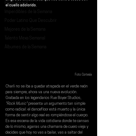
Flash Round
el cuello adolorido.
Imperdibles de la Semana
Poder Latino Que Descubrir
Mejores de la Semana
Talento Mexa Semanal
Álbumes de la Semana
Foto: Cortesía
Charli no se iba a quedar atrapada en el verde neón 
para siempre, ahora va una nueva evolución. 
Grabada en los legendarios Rue Boyer Studios, 
"Rock Music" 
presenta un argumento tan simple 
como radical: el dancefloor está muerto y la única 
forma de sentir algo real es rompiéndose el cuerpo. 
Es esa escena de la vida cotidiana donde te cansas 
de lo mismo, agarras una chamarra de cuero vieja y 
decides que hoy no vas a bailar, vas a saltar del 