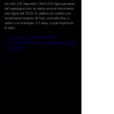
tan solo 115 segundos, 
Charli XCX
 logra que pasar 
del hyperpop al rock se sienta como el movimiento 
más lógico del 2026. Es poético, es ruidoso y es 
brutalmente honesto. Al final, como ella dice, si 
saltas y no te atrapan, it's okay. Lo que importa es 
el salto.
https://www.youtube.com/watch?
v=ox1Eemj8FDo&pp=ygUVY2hhcmxpIHhjeCBy
b2NrIG11c2lj