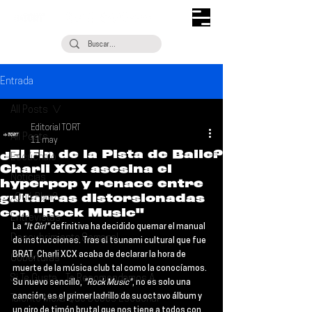
Entrada
All Posts
Editorial TORT
All Posts
11 may
¿El Fin de la Pista de Baile?
Escúchalo
Charli XCX asesina el
Noticias
hyperpop y renace entre
guitarras distorsionadas
¿Qué Plan?
con "Rock Music"
Entrevistas
La 
"It Girl"
 definitiva ha decidido quemar el manual 
Descubrimiento Semanal
de instrucciones. Tras el tsunami cultural que fue 
BRAT, 
Charli XCX
 acaba de declarar la hora de 
Coberturas
muerte de la música club tal como la conocíamos. 
Si Te Gusta... Te Recomendamos A...
Su nuevo sencillo, 
"Rock Music"
, no es solo una 
canción; es el primer ladrillo de su octavo álbum y 
Talento Mexa Que Debes Escuchar
un giro de timón brutal que nos tiene a todos con 