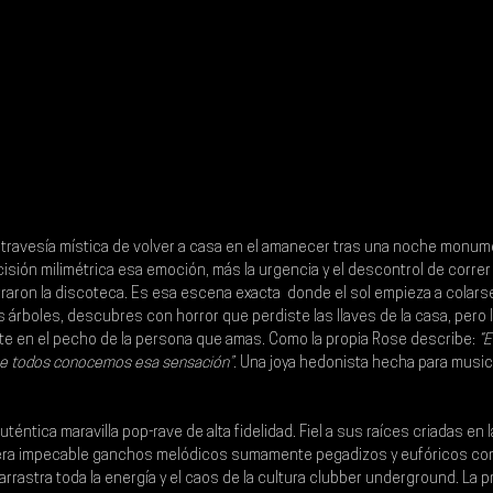
 travesía mística de volver a casa en el amanecer tras una noche monume
isión milimétrica esa emoción, más la urgencia y el descontrol de correr
aron la discoteca. Es esa escena exacta  donde el sol empieza a colarse
s árboles, descubres con horror que perdiste las llaves de la casa, pero 
arte en el pecho de la persona que amas. Como la propia Rose describe: 
“E
 que todos conocemos esa sensación”
. Una joya hedonista hecha para musical
uténtica maravilla pop-rave de alta fidelidad. Fiel a sus raíces criadas en l
era impecable ganchos melódicos sumamente pegadizos y eufóricos con
arrastra toda la energía y el caos de la cultura clubber underground. La