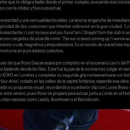
iente que te obliga a bailar desde el primer compás, evocando esa icónic
o con la nitidez y frescura actual.
onestidad y una sensualidad brutales. La letra te engancha de inmediato r
mplicidad de dos corazones que intentan sobrevivir en la gran ciudad: 
"I, 
r looked better / Lost my keys and you found 'em / Straight from the club to y
versos cargados de picardía como 
"The sun is barely coming up / I wanna w
siente cruda, magnética y empoderadora. Es el sonido de una artista im
 nocturna en puro éxtasis colectivo.
pués de que 
Rose Gray
 arrasara por completo en el escenario Levi’s del 
 bailando desde las filas. Esta fue la joya de la corona tras colgar el car
nto KOKO en Londres y completar su segunda gira norteamericana con bol
 Your Arms"
, rodado en las calles de la capital británica, expande esa vibra 
do su propuesta visual, recordando a su anterior clip con Lucas Bravo de
r este verano, pues Rose se prepara para actuar junto a Lorde en el festiv
 citas masivas como Leeds, Boomtown y el Benicàssim.