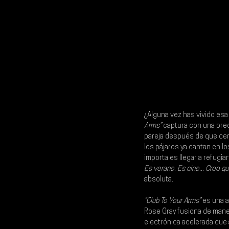
¿Alguna vez has vivido esa
Arms”
 captura con una prec
pareja después de que cerr
los pájaros ya cantan en lo
importa es llegar a refugi
Es verano. Es cine... Creo
absoluta.
“Club To Your Arms”
 es una a
Rose Gray
 fusiona de man
electrónica acelerada que 