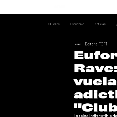
INICIO
All Posts
Escúchalo
Noticias
Editorial TORT
Si Te Gusta... Te Recomendamos A...
T
Eufor
Rave
Poder Latino Que Descubrir
Mejores 
vuela
adict
"Clu
La reina indiscutible d