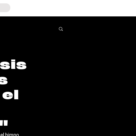
sis
s
 el
"
 el himno 