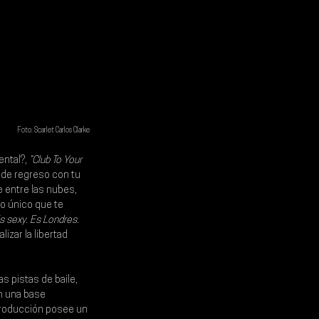
Foto: Scarlet Carlos Clarke
ntal?, 
“Club To Your 
 de regreso con tu 
 entre las nubes, 
lo único que te 
s sexy. Es Londres. 
izar la libertad 
as pistas de baile, 
 una base 
 producción posee un 