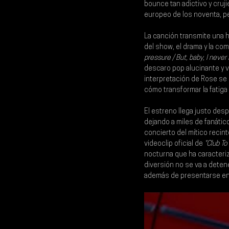
bounce tan adictivo y cruj
europeo de los noventa, per
La canción transmite una h
del show, el drama y la co
pressure / But, baby, I neve
descaro pop alucinante y 
interpretación de Rose se 
cómo transformar la fatiga
El estreno llega justo des
dejando a miles de fanáticos
concierto del mítico reci
videoclip oficial de 
"Club To
nocturna que ha caracteriza
diversión no se va a detene
además de presentarse en