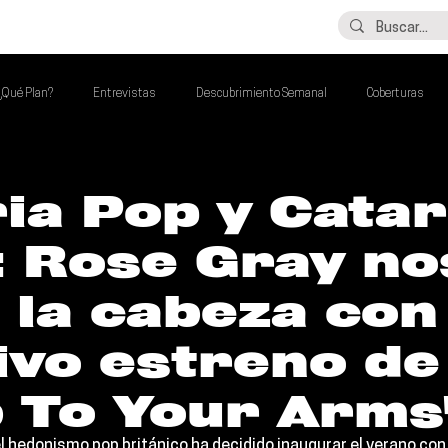
LO ÚLTIMO
CONTACTO
¿Qué Plan?
Entrevistas
Descubrimiento Semanal
Coberturas
alento Mexa Que Debes Escuchar
Flash Round
Imperdibles de la Semana
ia Pop y Catar
: Rose Gray no
de la Semana
Talento Mexa Semanal
Álbumes de la Semana
 la cabeza con
ivo estreno de
b To Your Arms
el hedonismo pop británico ha decidido inaugurar el verano con