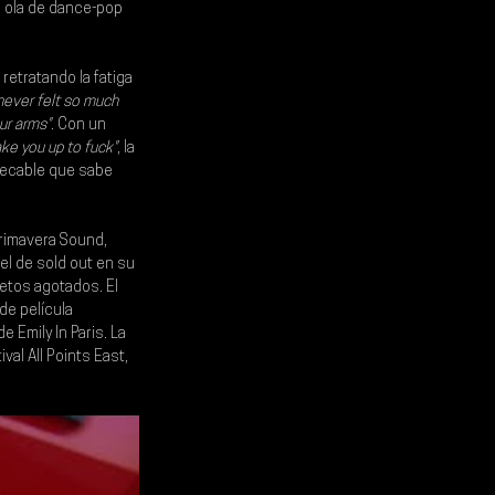
a ola de dance-pop 
etratando la fatiga 
I never felt so much 
our arms"
. Con un 
ake you up to fuck"
, la 
pecable que sabe 
Primavera Sound, 
tel de sold out en su 
etos agotados. El 
de película 
 Emily In Paris. La 
al All Points East, 