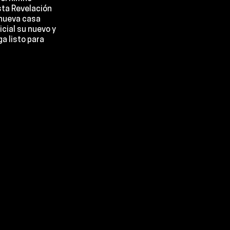
sta Revelación 
 nueva casa 
cial su nuevo y 
a listo para 