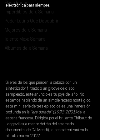
Flash Round
electrónica para siempre.
Imperdibles de la Semana
Poder Latino Que Descubrir
Mejores de la Semana
Talento Mexa Semanal
Álbumes de la Semana
Si eres de los que pierden la cabeza con un 
sintetizador filtrado o un groove de disco 
sampleado, este anuncio es tu joya del año. No 
estamos hablando de un simple repaso nostálgico; 
esta mini serie de tres episodios es una inmersión 
profunda en la 
"era dorada" (1993-2001)
 de la 
escena francesa. Dirigida por el brillante 
Thibaut de 
Longeville
 (la mente detrás del aclamado 
documental de DJ Mehdi), la serie aterrizará en la 
plataforma en 2027.