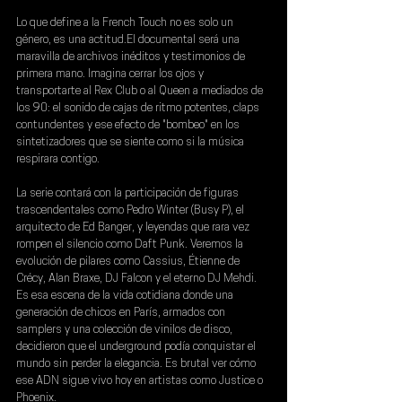
Lo que define a la French Touch no es solo un 
género, es una actitud.El documental será una 
maravilla de archivos inéditos y testimonios de 
primera mano. Imagina cerrar los ojos y 
transportarte al 
Rex Club
 o al 
Queen 
a mediados de 
los 90: el sonido de cajas de ritmo potentes, claps 
contundentes y ese efecto de "bombeo" en los 
sintetizadores que se siente como si la música 
respirara contigo.
La serie contará con la participación de figuras 
trascendentales como Pedro Winter (
Busy P
), el 
arquitecto de 
Ed Banger
, y leyendas que rara vez 
rompen el silencio como Daft Punk. Veremos la 
evolución de pilares como 
Cassius
, 
Étienne de 
Crécy
, 
Alan Braxe
, 
DJ Falcon
 y el eterno 
DJ Mehdi
. 
Es esa escena de la vida cotidiana donde una 
generación de chicos en París, armados con 
samplers y una colección de vinilos de disco, 
decidieron que el underground podía conquistar el 
mundo sin perder la elegancia. Es brutal ver cómo 
ese ADN sigue vivo hoy en artistas como Justice o 
Phoenix.