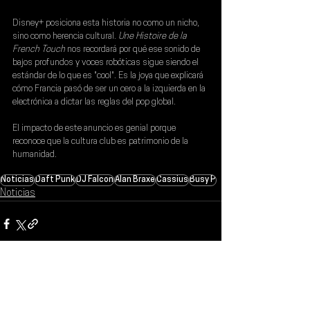
Disney+ posiciona esta historia no como un nicho, 
sino como herencia cultural.
 Une Histoire de la 
French Touch
 nos recordará por qué ese sonido de 
bajos profundos y voces robóticas sigue siendo el 
estándar de lo que es "cool". Es la joya que explicará 
cómo Francia pasó de ser un cero a la izquierda en la 
electrónica a dictar las reglas del pop global.
El impacto de este anuncio es genial porque 
reconoce que la cultura club es patrimonio de la 
humanidad.
Noticias
Daft Punk
DJ Falcon
Alan Braxe
Cassius
Busy P
Noticias
Ver todo
Entradas recientes