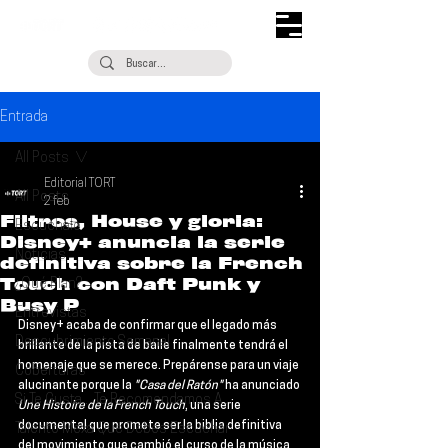
Entrada
All Posts
Editorial TORT
All Posts
2 feb
Filtros, House y gloria:
Escúchalo
Disney+ anuncia la serie
Noticias
definitiva sobre la French
Touch con Daft Punk y
¿Qué Plan?
Busy P
Entrevistas
Disney+ 
acaba de confirmar que el legado más 
Descubrimiento Semanal
brillante de la pista de baile finalmente tendrá el 
homenaje que se merece. Prepárense para un viaje 
Coberturas
alucinante porque la 
"Casa del Ratón" 
ha anunciado 
Si Te Gusta... Te Recomendamos A...
Une Histoire de la French Touch
, una serie 
documental que promete ser la biblia definitiva 
Talento Mexa Que Debes Escuchar
del movimiento que cambió el curso de la música 