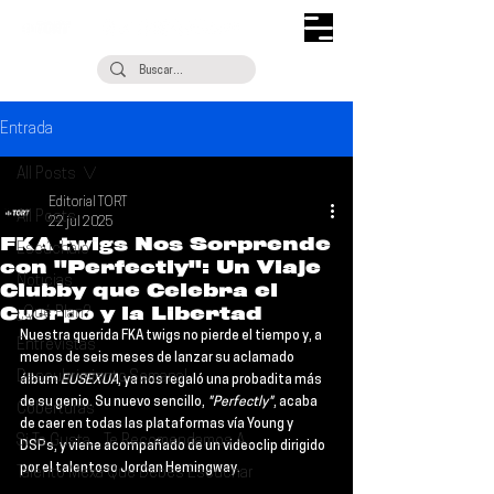
Entrada
All Posts
Editorial TORT
All Posts
22 jul 2025
FKA twigs Nos Sorprende
Escúchalo
con "Perfectly": Un Viaje
Noticias
Clubby que Celebra el
Cuerpo y la Libertad
¿Qué Plan?
Nuestra querida 
FKA twigs
 no pierde el tiempo y, a 
Entrevistas
menos de seis meses de lanzar su aclamado 
Descubrimiento Semanal
álbum 
EUSEXUA
, ya nos regaló una probadita más 
de su genio. Su nuevo sencillo, 
"Perfectly"
, acaba 
Coberturas
de caer en todas las plataformas vía Young y 
Si Te Gusta... Te Recomendamos A...
DSPs, y viene acompañado de un videoclip dirigido 
por el talentoso Jordan Hemingway.
Talento Mexa Que Debes Escuchar