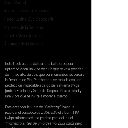
Flash Round
Imperdibles de la Semana
Poder Latino Que Descubrir
Mejores de la Semana
Talento Mexa Semanal
Álbumes de la Semana
Este track es una delicia: una belleza popera, 
uptempo y con un vibe de club que te va a prender 
de inmediato. Su voz, que por momentos recuerda a 
la frescura de PinkPantheress, se mezcla con una 
producción impecable a cargo de la misma twigs 
junto a 
Koreless 
y 
Xquisite Korpse
. ¡Pura calidad y 
una vibra que te invita a mover el cuerpo!
Para entender la vibra de 
"Perfectly"
, hay que 
recordar el concepto de 
EUSEXUA
, el álbum. 
FKA 
twigs
 misma creó esa palabra para definir el 
"momento antes de un orgasmo: pura nada pero 