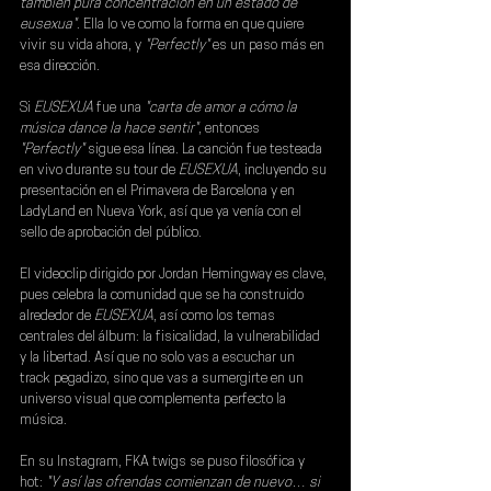
también pura concentración en un estado de 
eusexua"
. Ella lo ve como la forma en que quiere 
vivir su vida ahora, y 
"Perfectly" 
es un paso más en 
esa dirección.
Si 
EUSEXUA
 fue una
 "carta de amor a cómo la 
música dance la hace sentir"
, entonces 
"Perfectly"
 sigue esa línea. La canción fue testeada 
en vivo durante su tour de 
EUSEXUA
, incluyendo su 
presentación en el Primavera de Barcelona y en 
LadyLand en Nueva York, así que ya venía con el 
sello de aprobación del público.
El videoclip dirigido por Jordan Hemingway es clave, 
pues celebra la comunidad que se ha construido 
alrededor de 
EUSEXUA
, así como los temas 
centrales del álbum: la fisicalidad, la vulnerabilidad 
y la libertad. Así que no solo vas a escuchar un 
track pegadizo, sino que vas a sumergirte en un 
universo visual que complementa perfecto la 
música.
En su Instagram, 
FKA twigs 
se puso filosófica y 
hot: 
"Y así las ofrendas comienzan de nuevo… si 