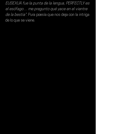
EUSEXUA fue la punta de la lengua, PERFECTLY es 
el esófago… me pregunto qué yace en el vientre 
de la bestia".
 Pura poesía que nos deja con la intriga 
de lo que se viene.