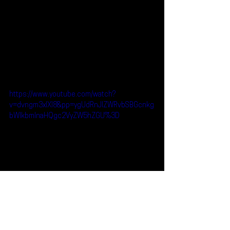
https://www.youtube.com/watch?
v=dvngm3xlXl8&pp=ygUdRnJlZWRvbSBGcnkg
bWlkbmlnaHQgc2VyZW5hZGU%3D
Reseñas
Escúchalo
Freedom Fry
Escúchalo