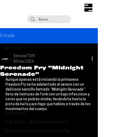
Entrada
All Posts
Editorial TORT
All Posts
30 mar 2024
Freedom Fry “Midnight
Escúchalo
Serenade”
Noticias
Aunque apenas está iniciando la primavera 
Freedom Fry
 se ha adelantado al verano con un 
¿Qué Plan?
delicioso sencillo llamado
 “Midnight Serenade” 
lleno de texturas de funk con un bajo infeccioso y 
Entrevistas
coros que no podrás olvidar, llevándote hasta la 
Descubrimiento Semanal
pista de baile para dejar que hablas a través de los 
movimientos del cuerpo.
Coberturas
Si Te Gusta... Te Recomendamos A...
Talento Mexa Que Debes Escuchar