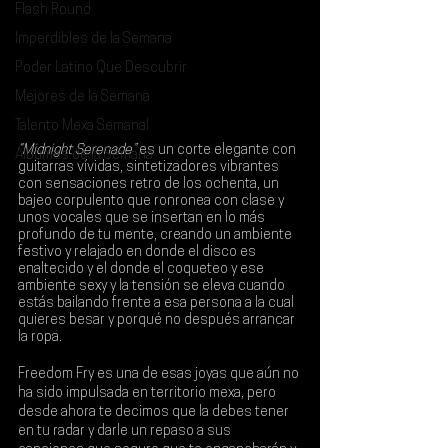
Flash Round
Imperdibles de la Semana
Poder Latino Que Descubrir
Mejores de la Semana
Talento Mexa Semanal
“Midnight Serenade”
 es un corte elegante con 
Álbumes de la Semana
guitarras vívidas, sintetizadores vibrantes 
con sensaciones retro de los ochenta, un 
bajeo corpulento que ronronea con clase y 
unos vocales que se insertan en lo más 
profundo de tu mente, creando un ambiente 
festivo y relajado en donde el disco es 
enaltecido y el donde el coqueteo y ese 
ambiente sexy y la tensión se eleva cuando 
estás bailando frente a esa persona a la cual 
quieres besar y porqué no después arrancar 
la ropa.
Freedom Fry es una de esas joyas que aún no 
ha sido impulsada en territorio mexa, pero 
desde ahora te decimos que la debes tener 
en tu radar y darle un repaso a sus 