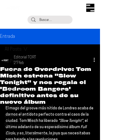
Entrada
All Posts
Editorial TORT
All Posts
27 feb
Fuera de Overdrive: Tom
Escúchalo
Misch estrena "Slow
Noticias
Tonight" y nos regala el
'Bedroom Bangers'
¿Qué Plan?
definitivo antes de su
Entrevistas
nuevo álbum
Descubrimiento Semanal
El mago del groove más nítido de Londres acaba de 
darnos el antídoto perfecto contra el caos de la 
Coberturas
ciudad. 
Tom Misch
 ha liberado 
"Slow Tonight"
, el 
Si Te Gusta... Te Recomendamos A...
último adelanto de su esperadísimo álbum 
Full 
Circle
, y es, literalmente, la joya que necesitabas 
Talento Mexa Que Debes Escuchar
para bajarle a las revoluciones.