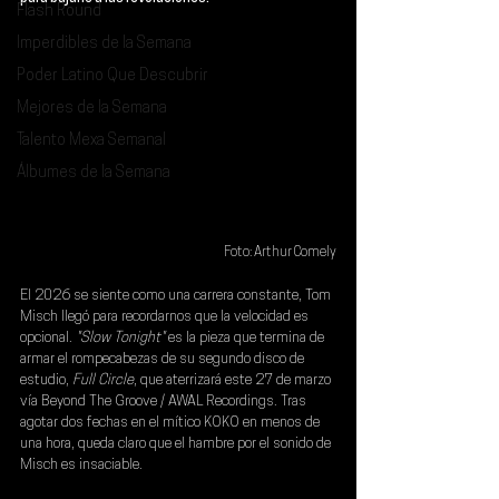
Flash Round
Imperdibles de la Semana
Poder Latino Que Descubrir
Mejores de la Semana
Talento Mexa Semanal
Álbumes de la Semana
Foto: Arthur Comely
El 2026 se siente como una carrera constante, 
Tom 
Misch
 llegó para recordarnos que la velocidad es 
opcional. 
"Slow Tonight"
 es la pieza que termina de 
armar el rompecabezas de su segundo disco de 
estudio, 
Full Circle
, que aterrizará este 
27 de marzo 
vía Beyond The Groove / AWAL Recordings
. Tras 
agotar dos fechas en el mítico KOKO en menos de 
una hora, queda claro que el hambre por el sonido de 
Misch es insaciable.