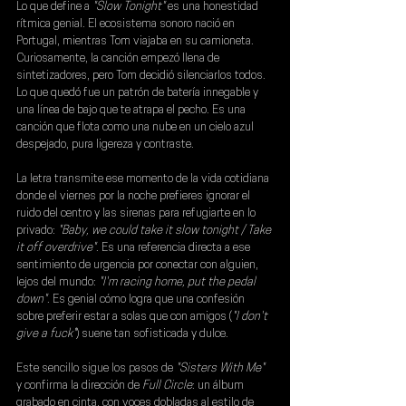
Lo que define a 
"Slow Tonight"
 es una honestidad 
rítmica genial. El ecosistema sonoro nació en 
Portugal, mientras Tom viajaba en su camioneta. 
Curiosamente, la canción empezó llena de 
sintetizadores, pero Tom decidió silenciarlos todos. 
Lo que quedó fue un patrón de batería innegable y 
una línea de bajo que te atrapa el pecho. Es una 
canción que flota como una nube en un cielo azul 
despejado, pura ligereza y contraste.
La letra transmite ese momento de la vida cotidiana 
donde el viernes por la noche prefieres ignorar el 
ruido del centro y las sirenas para refugiarte en lo 
privado:
 "Baby, we could take it slow tonight / Take 
it off overdrive"
. Es una referencia directa a ese 
sentimiento de urgencia por conectar con alguien, 
lejos del mundo:
 "I'm racing home, put the pedal 
down"
. Es genial cómo logra que una confesión 
sobre preferir estar a solas que con amigos (
"I don't 
give a fuck"
) suene tan sofisticada y dulce.
Este sencillo sigue los pasos de 
"Sisters With Me" 
y confirma la dirección de 
Full Circle
: un álbum 
grabado en cinta, con voces dobladas al estilo de 