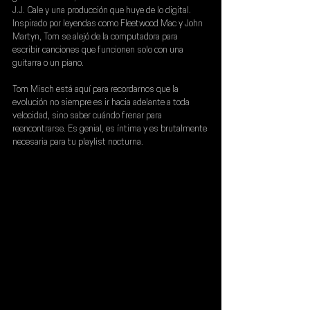
J.J. Cale y una producción que huye de lo digital. 
Inspirado por leyendas como Fleetwood Mac y John 
Martyn, Tom se alejó de la computadora para 
escribir canciones que funcionen solo con una 
guitarra o un piano.
Tom Misch está aquí para recordarnos que la 
evolución no siempre es ir hacia adelante a toda 
velocidad, sino saber cuándo frenar para 
reencontrarse. Es genial, es íntima y es brutalmente 
necesaria para tu playlist nocturna.