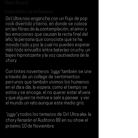
Flash Round
Imperdibles de la Semana
Girl Ultra
 nos engancha con un flujo de pop 
Poder Latino Que Descubrir
rock divertido y tierno, en donde se coloca 
en las fibras de la contemplación, el amor y 
Mejores de la Semana
las emociones que causan la recta final del 
Talento Mexa Semanal
año, la persona que conociste qué te ha 
movido todo y por la cual no puedes esperar 
Álbumes de la Semana
más todo envuelto entre baterías cruchy, un 
bajeo hipnotizante y la voz cautivadora de la 
chory.
Con tintes noventeros 
“oggy” 
también se une 
a través de un collage de sentimientos 
perrunos que también vivimos los humanos 
en el día a día, la espera, como el tiempo se 
estira y se encoge, el no querer estar afuera 
y que alguien te motive a salir a pasear  y ver 
el mundo un rato aunque este medio gris.
“oggy” 
y todos los temazos de Girl Ultra aka. la 
chory llenarán el Auditorio BB en su show el 
próximo 
10 de Noviembre
.