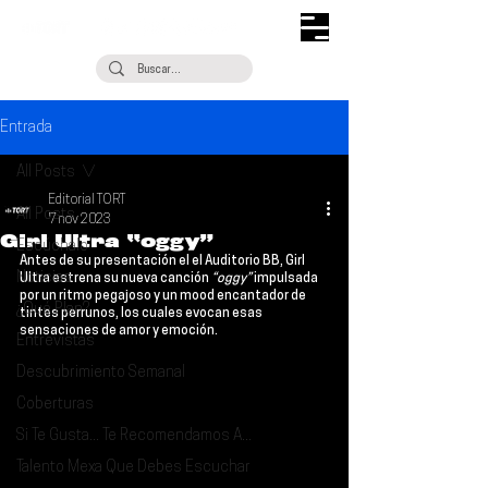
Entrada
All Posts
Editorial TORT
All Posts
7 nov 2023
Girl Ultra “oggy”
Escúchalo
Antes de su presentación el el 
Auditorio BB
, 
Girl 
Noticias
Ultra
 estrena su nueva canción 
“oggy”
 impulsada 
por un ritmo pegajoso y un mood encantador de 
¿Qué Plan?
tintes perrunos, los cuales evocan esas 
sensaciones de amor y emoción.
Entrevistas
Descubrimiento Semanal
Coberturas
Si Te Gusta... Te Recomendamos A...
Talento Mexa Que Debes Escuchar