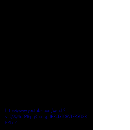
https://www.youtube.com/watch?
v=Q9Q4u3PI8pg&pp=ygUPR0lSTCBVTFRSQSB
PR0dZ