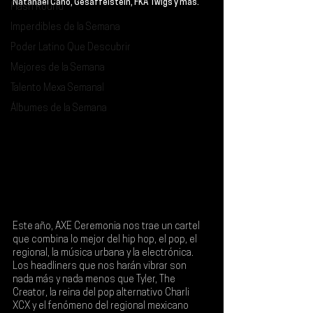
Natanael Cano, Gesaffelstein, FKA Twigs y más
.
Flash Round
Imperdibles de la Semana
Poder Latino Que Descubrir
Mejores de la Semana
Talento Mexa Semanal
Álbumes de la Semana
Este año, 
AXE Ceremonia
 nos trae un cartel 
que combina lo mejor del hip hop, el pop, el 
regional, la música urbana y la electrónica. 
Los headliners que nos harán vibrar son 
nada más y nada menos que 
Tyler, The 
Creator
, la reina del pop alternativo 
Charli 
XCX
 y el fenómeno del regional mexicano 