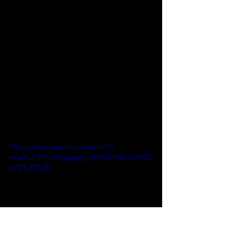
https://www.youtube.com/watch?
v=w7UZuPEbeWo&pp=ygUNYXhlIGNlcmVtb25
pYQ%3D%3D