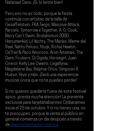
Natanael Cano
. ¡Sí, lo leíste bien!
Pero eso no es todo, porque la fiesta 
continúa con artistas de la talla de 
Gesaffelstein, FKA Twigs, Massive Attack, 
Parcels, Tomorrow x Together, A. G. Cook, 
Barry Can’t Swim, Brutalismus 3000, 
Hanumankid, Lil Yachty, The Marías, Meme del 
Real, Nathy Peluso, Nsqk, Richie Hawtin, 
Ca7riel & Paco Amoroso, Aron Artemas, The 
Dare, Fcukers, Dj Gigola, Horsegirl, Juan 
Cirerol, Kelly Lee Owens, Legallyrxx, 
Magdalena Bay, Ralphie Choo, Simpson A 
Huevo, Yeyo y más
. ¡Será una experiencia 
musical única que no te puedes perder!
Si no quieres quedarte fuera de este festival 
épico, ¡presta mucha atención! La 
preventa 
exclusiva para tarjetahabientes Citibanamex 
inicia el 23 de octubre
. Y si no tienes una, no 
te preocupes, porque la 
venta al público en 
general comienza un día después
 a través 
de
www.ticketmaster.com.mx
.