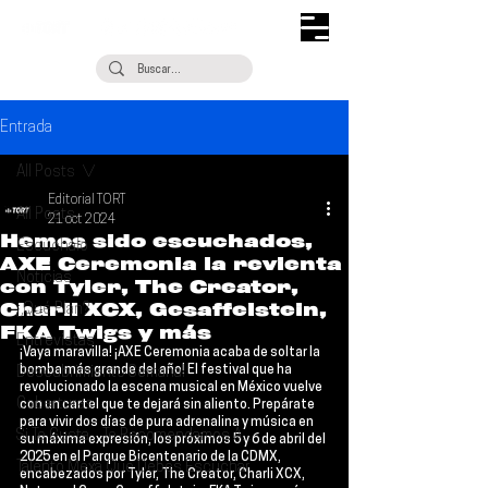
Entrada
All Posts
Editorial TORT
All Posts
21 oct 2024
Hemos sido escuchados,
Escúchalo
AXE Ceremonia la revienta
Noticias
con Tyler, The Creator,
Charli XCX, Gesaffelstein,
¿Qué Plan?
FKA Twigs y más
Entrevistas
¡Vaya maravilla! ¡
AXE Ceremonia
 acaba de soltar la 
bomba más grande del año! El festival que ha 
Descubrimiento Semanal
revolucionado la escena musical en México vuelve 
Coberturas
con un cartel que te dejará sin aliento. Prepárate 
para vivir dos días de pura adrenalina y música en 
Si Te Gusta... Te Recomendamos A...
su máxima expresión, los próximos
 5 y 6 de abril del 
2025
 en el 
Parque Bicentenario de la CDMX
, 
Talento Mexa Que Debes Escuchar
encabezados por 
Tyler, The Creator, Charli XCX, 