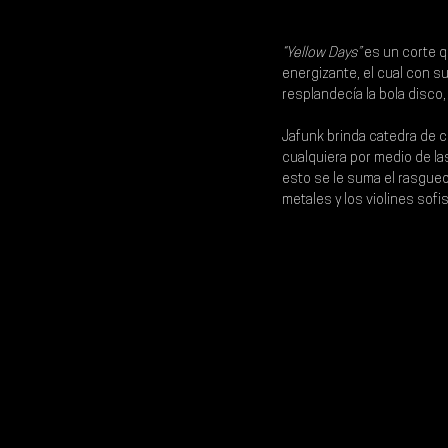
“Yellow Days” 
es un corte q
energizante, el cual con s
resplandecía la bola disco,
Jafunk 
brinda catedra de c
cualquiera por medio de la
esto se le suma el rasgueo 
metales y los violines sofi