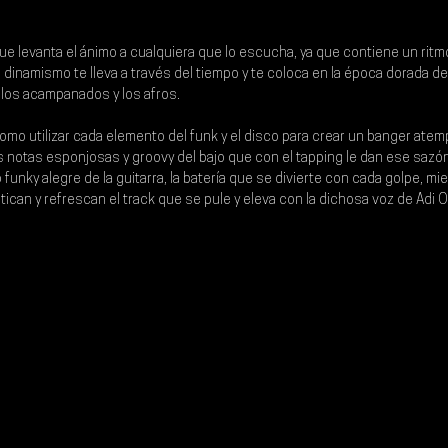
ue levanta el ánimo a cualquiera que lo escucha, ya que contiene un ritm
u dinamismo te lleva a través del tiempo y te coloca en la época dorada d
 los acampanados y los afros. 
omo utilizar cada elemento del funk y el disco para crear un banger atemp
s notas esponjosas y groovy del bajo que con el tapping le dan ese sazón 
funky alegre de la guitarra, la batería que se divierte con cada golpe, mi
stican y refrescan el track que se pule y eleva con la dichosa voz de 
Adi 