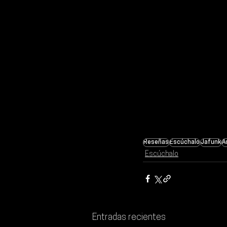
Reseñas
Escúchalo
Jafunk
A
Escúchalo
Entradas recientes