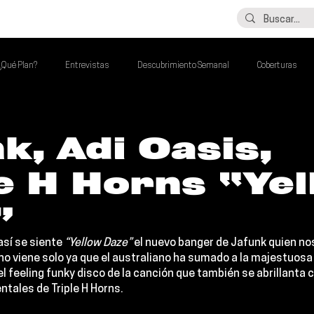
LO ÚLTIMO
CONTACTO
¿Qué Plan?
Entrevistas
Descubrimiento Semanal
Coberturas
alento Mexa Que Debes Escuchar
Flash Round
Imperdibles de la Semana
k, Adi Oasis,
e H Horns “Ye
de la Semana
Talento Mexa Semanal
Álbumes de la Semana
”
sí se siente 
“Yellow Daze”
 el nuevo banger de 
Jafunk 
quien no
no viene solo ya que el australiano ha sumado a la majestuosa
el feeling funky disco de la canción que también se abrillanta c
ntales de 
Triple H Horns
.