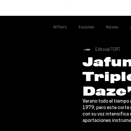
INICIO
All Posts
Escúchalo
Noticias
Editorial TORT
Si Te Gusta... Te Recomendamos A...
T
Jafun
Tripl
Poder Latino Que Descubrir
Mejores 
Daze
Verano todo el tiempo a
1979, pero este corte 
con su voz intensifica 
aportaciones instrume