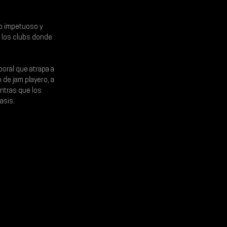
o impetuoso y 
e los clubs donde 
oral que atrapa a 
de jam playero, a 
entras que los 
Oasis
.