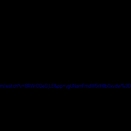
.com/watch?v=8RWrCQeS_LE&pp=ygUNamFmdW5rIHllbGxvdw%