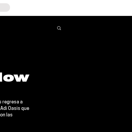
llow
s regresa a 
 
Adi Oasis 
que 
on las 