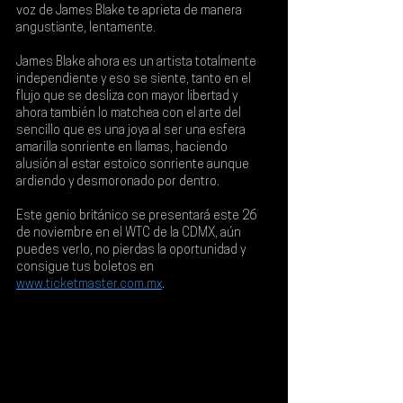
voz de James Blake te aprieta de manera 
angustiante, lentamente.
James Blake
 ahora es un artista totalmente 
independiente y eso se siente, tanto en el 
flujo que se desliza con mayor libertad y 
ahora también lo matchea con el arte del 
sencillo que es una joya al ser una esfera 
amarilla sonriente en llamas, haciendo 
alusión al estar estoico sonriente aunque 
ardiendo y desmoronado por dentro.
Este genio británico se presentará este
 26 
de noviembre en el WTC de la CDMX
, aún 
puedes verlo, no pierdas la oportunidad y 
consigue tus boletos en 
www.ticketmaster.com.mx
.