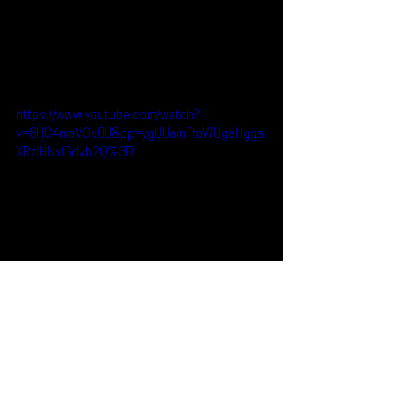
https://www.youtube.com/watch?
v=8HC4maVOv0U&pp=ygUUamFtaWUgeHgga
XRzIHNvIGdvb2Q%3D
Reseñas
Noticias
Jamie xx
Noticias