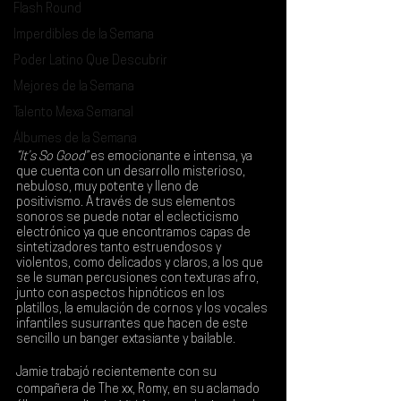
Flash Round
Imperdibles de la Semana
Poder Latino Que Descubrir
Mejores de la Semana
Talento Mexa Semanal
Álbumes de la Semana
“It’s So Good”
 es emocionante e intensa, ya 
que cuenta con un desarrollo misterioso, 
nebuloso, muy potente y lleno de 
positivismo. A través de sus elementos 
sonoros se puede notar el eclecticismo 
electrónico ya que encontramos capas de 
sintetizadores tanto estruendosos y 
violentos, como delicados y claros, a los que 
se le suman percusiones con texturas afro, 
junto con aspectos hipnóticos en los 
platillos, la emulación de cornos y los vocales 
infantiles susurrantes que hacen de este 
sencillo un banger extasiante y bailable.
Jamie
 trabajó recientemente con su 
compañera de 
The xx
, 
Romy
, en su aclamado 