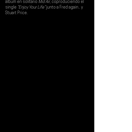
álbum en solitario 
Mid Air
, coproduciendo el 
single 
“Enjoy Your Life”
 junto a 
Fred again.. y 
Stuart Price
.