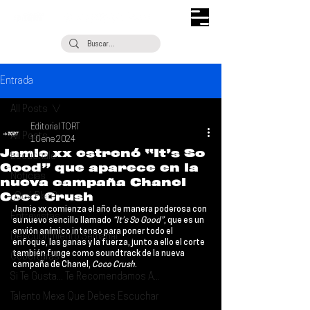
Entrada
All Posts
Editorial TORT
All Posts
10 ene 2024
Jamie xx estrenó “It’s So
Escúchalo
Good” que aparece en la
Noticias
nueva campaña Chanel
Coco Crush
¿Qué Plan?
Jamie xx 
comienza el año de manera poderosa con 
Entrevistas
su nuevo sencillo llamado 
“It’s So Good”
, que es un 
envión anímico intenso para poner todo el 
Descubrimiento Semanal
enfoque, las ganas y la fuerza, junto a ello el corte 
también funge como soundtrack de la nueva 
Coberturas
campaña de 
Chanel, 
Coco Crush
.
Si Te Gusta... Te Recomendamos A...
Talento Mexa Que Debes Escuchar