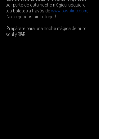
ser parte de esta noche mágica, adquiere 
tus boletos a través de 
www.passline.com
. 
¡No te quedes sin tu lugar!
¡Prepárate para una noche mágica de puro 
soul y R&B!