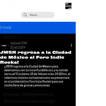
Entrada
All Posts
Editorial TORT
All Posts
21 oct 2024
JMSN regresa a la Ciudad
Escúchalo
de México al Foro Indie
Noticias
Rocks!
¡
JMSN
 regresa a la Ciudad de México para 
¿Qué Plan?
deleitarnos con su inconfundible voz y su sonido 
Entrevistas
sensual! El próximo 
15 de febrero a las 19:00 hrs
, el 
talentoso músico norteamericano se presentará 
Descubrimiento Semanal
en el emblemático 
Foro Indie Rocks!
 para una 
noche llena de groove y emociones.
Coberturas
Si Te Gusta... Te Recomendamos A...
Talento Mexa Que Debes Escuchar