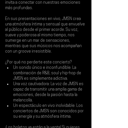
invita a conectar con nuestras emociones 
más profundas.
En sus presentaciones en vivo, JMSN crea 
una atmósfera íntima y sensual que envuelve 
al público desde el primer acorde. Su voz, 
suave y poderosa al mismo tiempo, nos 
sumerge en un mar de sensaciones, 
mientras que sus músicos nos acompañan 
con un groove irresistible.
¿Por qué no perderte este concierto?
Un sonido único e inconfundible: La 
combinación de R&B, soul y hip-hop de 
JMSN es simplemente adictiva.
Una voz cautivadora: La voz de JMSN es 
capaz de transmitir una amplia gama de 
emociones, desde la pasión hasta la 
melancolía.
Un espectáculo en vivo inolvidable: Los 
conciertos de JMSN son conocidos por 
su energía y su atmósfera íntima.
¡Los boletos ya están a la venta! Si quieres 