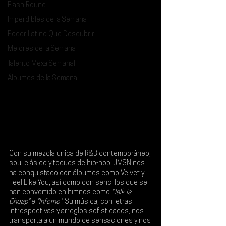
Flash Round
Imperdibles de la Semana
Poder Latino Que Descubrir
Mejores de la Semana
Talento Mexa Semanal
Álbumes de la Semana
Con su mezcla única de R&B contemporáneo, 
soul clásico y toques de hip-hop, 
JMSN 
nos 
ha conquistado con álbumes como 
Velvet 
y 
Feel Like You
, así como con sencillos que se 
han convertido en himnos como 
"Talk Is 
Cheap" 
e
 "Inferno"
. Su música, con letras 
introspectivas y arreglos sofisticados, nos 
transporta a un mundo de sensaciones y nos 