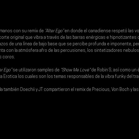
manos con su remix de 
“Alter Ego”
 en donde el canadiense respetó las vo
corte original que vibra a través de las barras enérgicas e hipnotizantes 
azos de una línea de bajo base que se percibe profunda e imponente, per
enta con la atmósfera afro de las percusiones, los sintetizadores nebulos
s coros.
er Ego” 
se utilizaron samples de 
"Show Me Love"
 de 
Robin S
, así como un é
a Erotica 
los cuales son los temas responsables de la vibra funky del tra
da también Doechii y JT compartieron el remix de 
Precious
, 
Von Boch
 y la