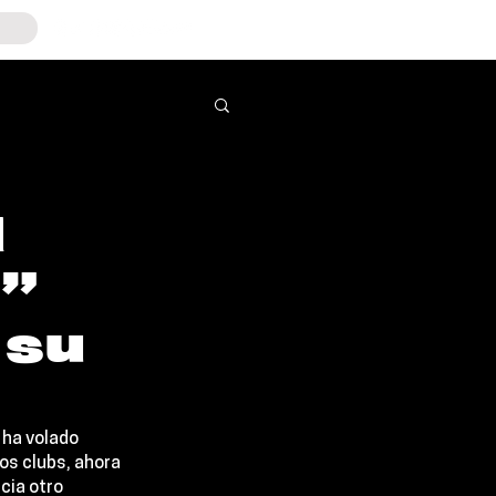
l
o”
 su
 ha volado 
os clubs, ahora 
cia otro 