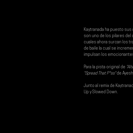
Kaytranada 
ha puesto sus 
son uno de los pilares del 
cuales ahora surcan los tr
de baile la cual se increm
impulsan los emocionante
Para la pista original de 
“Alt
"Spread That P*ss"
 de 
Ayesh
Junto al remix de Kaytrana
Up
 y 
Slowed Down
.