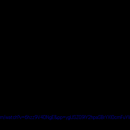
.com/watch?v=6hzz9V4DNgE&pp=ygUSZG9lY2hpaSBrYXl0cmFuY