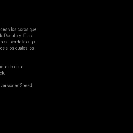
ces y los coros que 
de 
Doechii 
y 
JT 
las 
o no pierde la carga 
os a los cuales los 
xito de culto 
ck.
s versiones 
Speed 