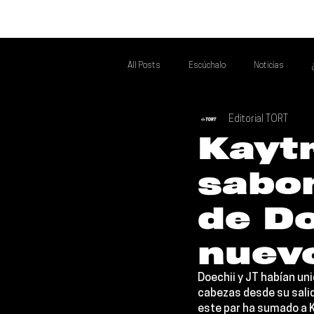
INICIO
All Posts
Escúchalo
Noticias
Editorial TORT
Si Te Gusta... Te Recomendamos A...
T
Kaytr
sabor
Poder Latino Que Descubrir
Mejores 
de Do
nuev
Doechii 
y 
JT 
habían uni
cabezas desde su salida
este par ha sumado a 