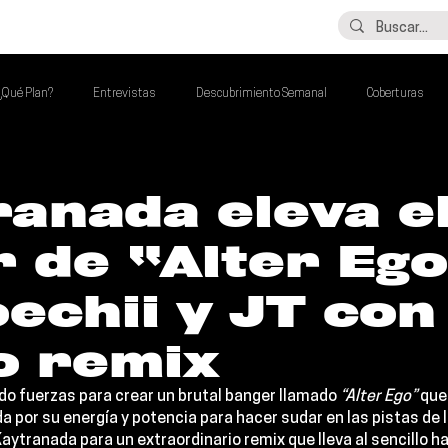
LO ÚLTIMO
CONTACTO
¿Qué Plan?
Entrevistas
Descubrimiento Semanal
Coberturas
alento Mexa Que Debes Escuchar
Flash Round
Imperdibles de la Semana
anada eleva e
 de “Alter Eg
de la Semana
Talento Mexa Semanal
Álbumes de la Semana
echii y JT con
o remix
do fuerzas para crear un brutal banger llamado 
“Alter Ego”
 que
 por su energía y potencia para hacer sudar en las pistas de l
Kaytranada 
para un extraordinario remix que lleva al sencillo ha