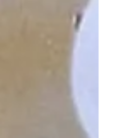
decir que lo que has logrado es puro
"suerte" o que eres un "producto" de la
industria? La neta, a todas nos pasa en
diferentes niveles, y Doechii lo sabe
perfectamente. Por eso, junto a la reina
SZA, nos regaló “girl, get up.”, el cierre
magistral de sus Swamp Sessions y el
preámbulo de lo que promete ser un álbum
debut que nos va a volar la peluca.