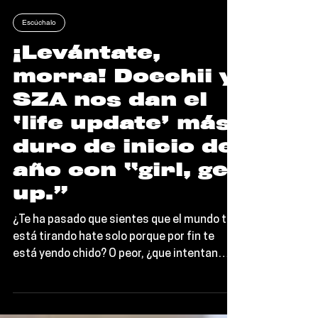
Editorial TORT
Escúchalo
¡Levántate,
morra! Doechii y
SZA nos dan el
‘life update’ más
duro de inicio de
año con “girl, get
up.”
¿Te ha pasado que sientes que el mundo te
está tirando hate solo porque por fin te
está yendo chido? O peor, ¿que intentan