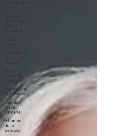
Recomendamos
A...
Talento
Mexa Que
Debes
Escuchar
Flash
Round
Imperdibles
de la
Semana
Poder
Latino Que
Descubrir
Mejores de
la Semana
Talento
Mexa
Semanal
Álbumes
de la
Semana