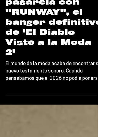
incendian la
pasarela con
"RUNWAY", el
banger definitivo
de 'El Diablo
Viste a la Moda
2'
El mundo de la moda acaba de encontrar su
nuevo testamento sonoro. Cuando
pensábamos que el 2026 no podía ponerse
más icónico, la "Mother Monster", Lady
Gaga, y la rapera del momento, Doechii, han
decidido unir fuerzas para soltar “RUNWAY”.
Este track no solo es el sencillo principal del
soundtrack de El Diablo Viste a la Moda 2,
sino que es una declaración de guerra