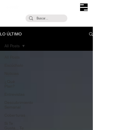
LO ÚLTIMO
All Posts
All Posts
Escúchalo
Noticias
¿Qué
Plan?
Entrevistas
Descubrimiento
Semanal
Coberturas
Si Te
Gusta... Te