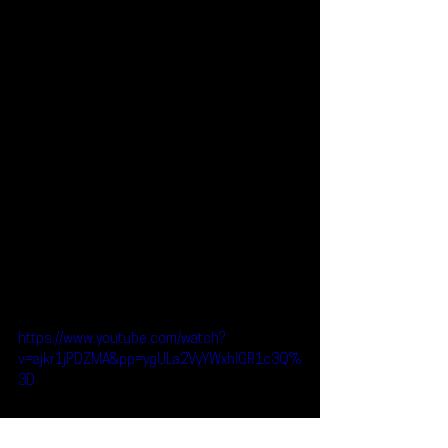
https://www.youtube.com/watch?
v=ajkr1jPDZMA&pp=ygULa2VyYWxhIGR1c3Q%
3D