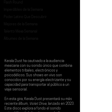
Flash Round
Imperdibles de la Semana
Poder Latino Que Descubrir
Mejores de la Semana
Talento Mexa Semanal
Álbumes de la Semana
Kerala Dust
 ha cautivado a la audiencia 
mexicana con su sonido único que combina 
elementos tribales, electrónicos y 
psicodélicos. Sus shows en vivo son 
conocidos por su energía electrizante y su 
capacidad para transportar al público a un 
viaje sensorial.
En esta gira, Kerala Dust presentará su más 
reciente álbum, 
Violet Drive
, lanzado en 2023. 
Este disco explora a fondo el sonido 