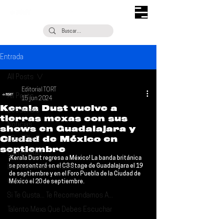
Entrada
All Posts
Editorial TORT
All Posts
15 jun 2024
Kerala Dust vuelve a
Escúchalo
tierras mexas con sus
Noticias
shows en Guadalajara y
Ciudad de México en
¿Qué Plan?
septiembre
Entrevistas
¡
Kerala Dust
 regresa a México! La banda británica 
se presentará en el 
C3 Stage de Guadalajara el 19 
Descubrimiento Semanal
de septiembre
 y en el 
Foro Puebla de la Ciudad de 
Coberturas
México el 20 de septiembre
.
Si Te Gusta... Te Recomendamos A...
Talento Mexa Que Debes Escuchar