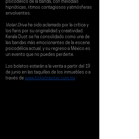
psicodélico de la banda, con melodías 
hipnóticas, ritmos contagiosos y atmósferas 
envolventes.
Violet Drive
 ha sido aclamado por la crítica y 
los fans por su originalidad y creatividad. 
Kerala Dust se ha consolidado como una de 
las bandas más emocionantes de la escena 
psicodélica actual, y su regreso a México es 
un evento que no puedes perderte.
Los boletos estarán a la 
venta a partir del 19 
de junio
 en las taquillas de los inmuebles o a 
través de 
www.ticketmaster.com.mx
.