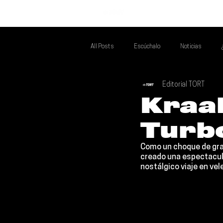
INICIO
All Posts
Escúchalo
Noticias
Editorial TORT
Si Te Gusta... Te Recomendamos A...
T
Kraa
Turbo
Poder Latino Que Descubrir
Mejores 
Como un choque de gr
creado una espectacula
nostálgico viaje en vel