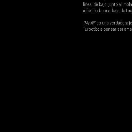
línea  de bajo, junto al im
infusión bondadosa de text
“My All” 
es una verdadera joy
Turbotito
 a pensar seriamen