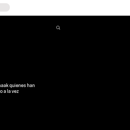
maak quienes han 
 a la vez 