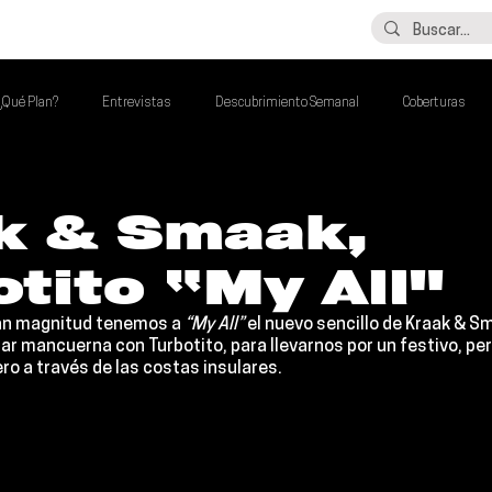
LO ÚLTIMO
CONTACTO
¿Qué Plan?
Entrevistas
Descubrimiento Semanal
Coberturas
alento Mexa Que Debes Escuchar
Flash Round
Imperdibles de la Semana
k & Smaak,
tito “My All"
de la Semana
Talento Mexa Semanal
Álbumes de la Semana
an magnitud tenemos a 
“My All”
 el nuevo sencillo de Kraak & S
r mancuerna con Turbotito, para llevarnos por un festivo, pero
ero a través de las costas insulares. 