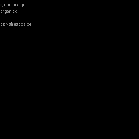
no, con una gran 
 orgánico.
sos y aireados de 