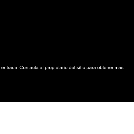
entrada. Contacta al propietario del sitio para obtener más
Ice Spice
Aa
comparte la
“D
versión Deluxe
de su EP ‘Like..?’
con el brutal
Política de Privacidad
sencillo “Deli”