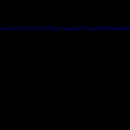
.com/watch?v=ojXy20RV1RE&pp=ygUUa3JhYWsgJiBzbWFhayBt