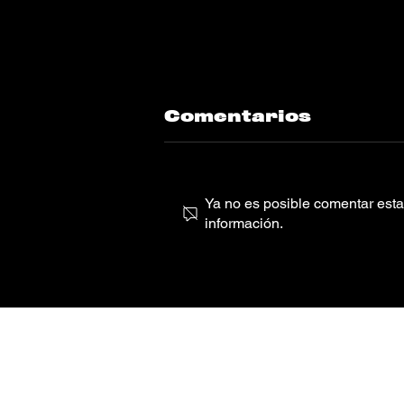
Comentarios
Ya no es posible comentar esta 
información.
CLUBZ
abrillanta la
pista de baile
con su nuevo
sencillo
“Discomania”