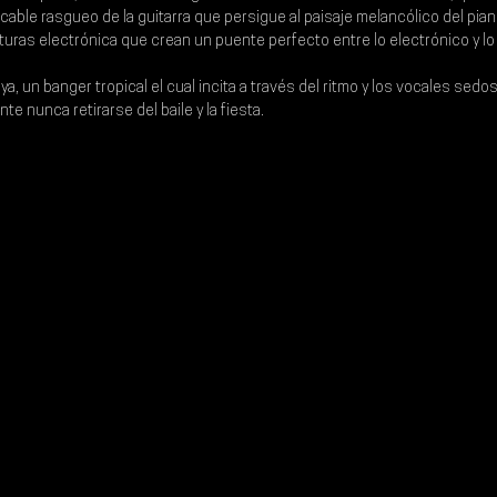
placable rasgueo de la guitarra que persigue al paisaje melancólico del pia
uras electrónica que crean un puente perfecto entre lo electrónico y lo
a, un banger tropical el cual incita a través del ritmo y los vocales sedo
te nunca retirarse del baile y la fiesta.