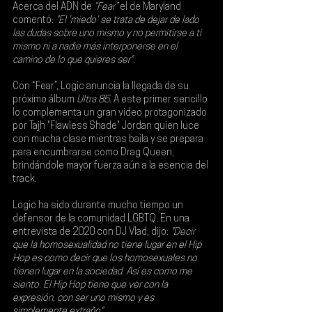
Acerca del ADN de 
“Fear”
 el de Maryland 
comentó: 
"El 'miedo' se trata de dejar de lado 
las dudas sobre uno mismo y no permitirse a ti 
mismo ni a nadie más interponerse en el 
camino de lo que quieres ser".
Con “Fear”, Logic anuncia la llegada de su 
próximo álbum 
Ultra 85
. A este primer sencillo 
lo complementa un gran video protagonizado 
por Tajh "Flawless Shade" Jordan quien luce 
con mucha clase mientras baila y se prepara 
para encumbrarse como Drag Queen, 
brindándole mayor fuerza aún a la esencia del 
track.
Logic ha sido durante mucho tiempo un 
defensor de la comunidad LGBTQ. En una 
entrevista de 2020 con DJ Vlad, dijo: 
"Decir 
que la homosexualidad no tiene lugar en el Hip 
Hop es como decir que los homosexuales no 
tienen lugar en la sociedad. Así es como me 
siento. El Hip Hop tiene que ver con la 
expresión, con ser uno mismo y es 
simplemente extraño"
.