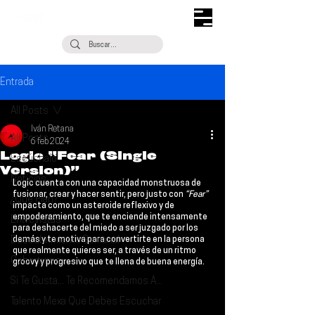
Entrada
All Posts
Iván Retana
All Posts
6 feb 2024
Logic “Fear (Single
Escúchalo
Version)”
Noticias
Logic 
cuenta con una capacidad monstruosa de 
fusionar, crear y hacer sentir, pero justo con 
“Fear” 
¿Qué Plan?
impacta como un asteroide reflexivo y de 
empoderamiento, que te enciende intensamente 
Entrevistas
para deshacerte del miedo a ser juzgado por los 
Descubrimiento Semanal
demás y te motiva para convertirte en la persona 
que realmente quieres ser, a través de un ritmo 
Coberturas
groovy y progresivo que te llena de buena energía.
Si Te Gusta... Te Recomendamos A...
Talento Mexa Que Debes Escuchar