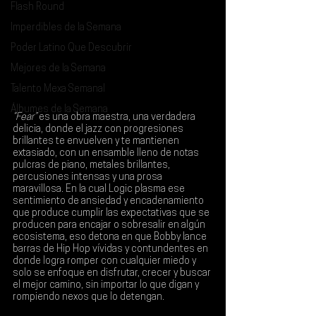
Flash Round
Imperdibles de la Semana
Poder Latino Que Descubrir
Mejores de la Semana
Talento Mexa Semanal
Álbumes de la Semana
“Fear” 
es una obra maestra, una verdadera 
delicia, donde el jazz con progresiones 
brillantes te envuelven y te mantienen 
extasiado, con un ensamble lleno de notas 
pulcras de piano, metales brillantes, 
percusiones intensas y una prosa 
maravillosa. En la cual 
Logic 
plasma ese 
sentimiento de ansiedad y encadenamiento 
que produce cumplir las expectativas que se 
producen para encajar o sobresalir en algún 
ecosistema, eso detona en que Bobby lance 
barras de Hip Hop vívidas y contundentes en 
donde logra romper con cualquier miedo y 
solo se enfoque en disfrutar, crecer y buscar 
el mejor camino, sin importar lo que digan y 
rompiendo nexos que lo detengan.