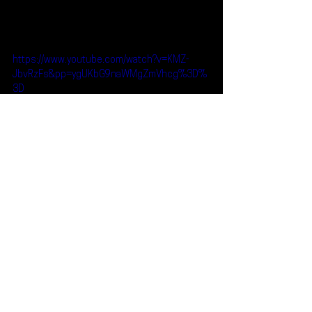
https://www.youtube.com/watch?v=KMZ-
JbvRzFs&pp=ygUKbG9naWMgZmVhcg%3D%
3D
Reseñas
Escúchalo
Logic
Escúchalo