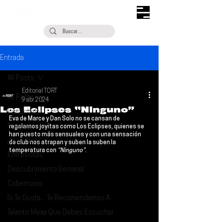
Entrada
All Posts
Editorial TORT
All Posts
9 abr 2024
Los Eclipses “Ninguno”
Escúchalo
Eva de Marce y Dan Solo no se cansan de 
Noticias
regalarnos joyitas como 
Los Eclipses
, quienes se 
han puesto más sensuales y con una sensación 
¿Qué Plan?
de club nos atrapan y suben la suben la 
temperatura con 
“Ninguno”
.
Entrevistas
Descubrimiento Semanal
Coberturas
Si Te Gusta... Te Recomendamos A...
Talento Mexa Que Debes Escuchar