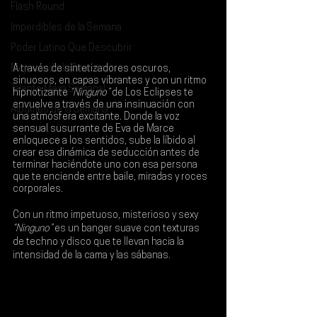
Flash Round
Imperdibles de la Semana
Poder Latino Que Descubrir
Mejores de la Semana
A través de sintetizadores oscuros, 
sinuosos, en capas vibrantes y con un ritmo 
Talento Mexa Semanal
hipnotizante 
“Ninguno”
 de 
Los Eclipses
 te 
envuelve a través de una insinuación con 
Álbumes de la Semana
una atmósfera excitante. Donde la voz 
sensual susurrante de Eva de Marce 
enloquece a los sentidos, sube la líbido al 
crear esa dinámica de seducción antes de 
terminar haciéndote uno con esa persona 
que te enciende entre baile, miradas y roces 
corporales.
Con un ritmo impetuoso, misterioso y sexy 
“Ninguno”
 es un banger suave con texturas 
de techno y disco que te llevan hacia la 
intensidad de la cama y las sábanas.