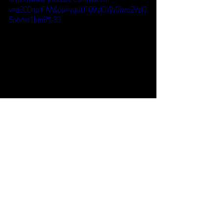
https://www.youtube.com/watch?
v=a300npiIFAA&pp=ygUUTG9zIGVjbGlwc2VzIG
5pbmd1bm8%3D
Reseñas
Escúchalo
Los Eclipses
Escúchalo
Ver todo
Entradas recientes