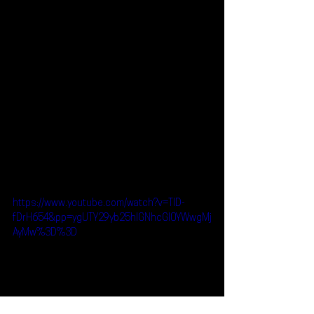
https://www.youtube.com/watch?v=TID-
fDrH654&pp=ygUTY29yb25hIGNhcGl0YWwgMj
AyMw%3D%3D