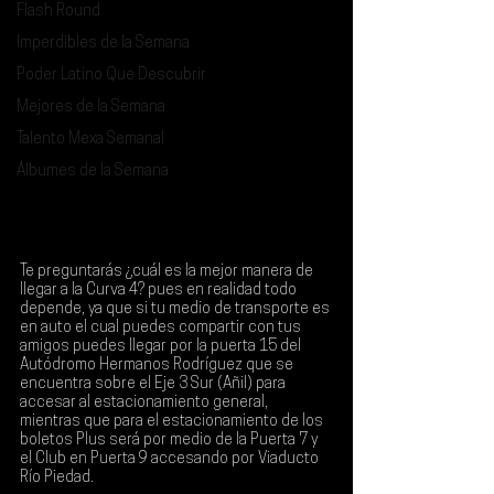
Flash Round
Imperdibles de la Semana
Poder Latino Que Descubrir
Mejores de la Semana
Talento Mexa Semanal
Álbumes de la Semana
Te preguntarás ¿cuál es la mejor manera de 
llegar a la Curva 4? pues en realidad todo 
depende, ya que si tu medio de transporte es 
en auto el cual puedes compartir con tus 
amigos puedes llegar por la puerta 15 del 
Autódromo Hermanos Rodríguez que se 
encuentra sobre el Eje 3 Sur (Añil) para 
accesar al estacionamiento general, 
mientras que para el estacionamiento de los 
boletos Plus será por medio de la Puerta 7 y 
el Club en Puerta 9 accesando por Viaducto 
Río Piedad.