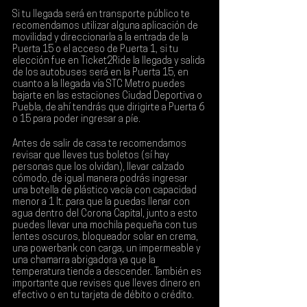
Si tu llegada será en transporte público te 
recomendamos utilizar alguna aplicación de 
movilidad y direccionarla a la entrada de la 
Puerta 15 o el acceso de Puerta 1, si tu 
elección fue en Ticket2Ride la llegada y salida 
de los autobuses será en la Puerta 15, en 
cuanto a la llegada vía STC Metro puedes 
bajarte en las estaciones Ciudad Deportiva o 
Puebla, de ahí tendrás que dirigirte a Puerta 6 
o 15 para poder ingresar a píe.
Antes de salir de casa te recomendamos 
revisar que lleves tus boletos (sí hay 
personas que los olvidan), llevar calzado 
cómodo, de igual manera podrás ingresar 
una botella de plástico vacía con capacidad 
menor a 1 lt. para que la puedas llenar con 
agua dentro del Corona Capital, junto a esto 
puedes llevar una mochila pequeña con tus 
lentes oscuros, bloqueador solar en crema, 
una powerbank con carga, un impermeable y 
una chamarra abrigadora ya que la 
temperatura tiende a descender. También es 
importante que revises que lleves dinero en 
efectivo o en tu tarjeta de débito o crédito.