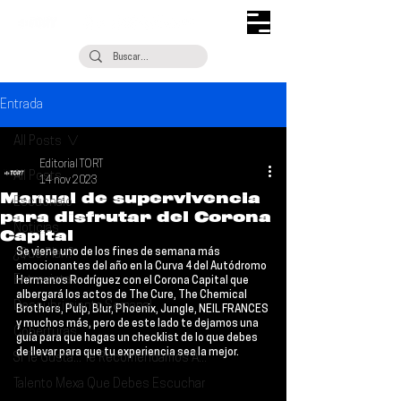
Entrada
All Posts
Editorial TORT
All Posts
14 nov 2023
Manual de supervivencia
Escúchalo
para disfrutar del Corona
Noticias
Capital
Se viene uno de los fines de semana más 
¿Qué Plan?
emocionantes del año en la 
Curva 4 del Autódromo 
Entrevistas
Hermanos Rodríguez
 con el 
Corona Capital
 que 
albergará los actos de 
The Cure, The Chemical 
Descubrimiento Semanal
Brothers, Pulp, Blur, Phoenix, Jungle, NEIL FRANCES
y muchos más, pero de este lado te dejamos una 
Coberturas
guía para que hagas un checklist de lo que debes 
de llevar para que tu experiencia sea la mejor.
Si Te Gusta... Te Recomendamos A...
Talento Mexa Que Debes Escuchar