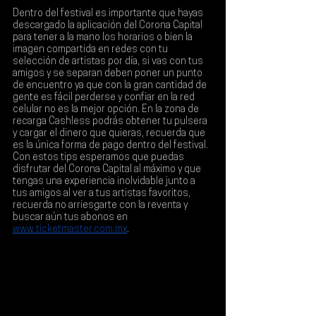
Dentro del festival es importante que hayas 
descargado la aplicación del Corona Capital 
para tener a la mano los horarios o bien la 
imagen compartida en redes con tu 
selección de artistas por día, si vas con tus 
amigos y se separan deben poner un punto 
de encuentro ya que con la gran cantidad de 
gente es fácil perderse y confiar en la red 
celular no es la mejor opción. En la zona de 
recarga Cashless podrás obtener tu pulsera 
y cargar el dinero que quieras, recuerda que 
es la única forma de pago dentro del festival.
Con estos tips esperamos que puedas 
disfrutar del Corona Capital al máximo y que 
tengas una experiencia inolvidable junto a 
tus amigos al ver a tus artistas favoritos, 
recuerda no arriesgarte con la reventa y 
buscar aún tus abonos en 
www.ticketmaster.com.mx
.