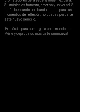
prometedores de la escena indie mexicana. 
Su música es honesta, emotiva y universal. Si 
estás buscando una banda sonora para tus 
momentos de reflexión, no puedes perderte 
este nuevo sencillo.
¡Prepárate para sumergirte en el mundo de 
Méne y deja que su música te conmueva!