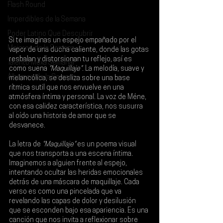
Flash Round
Imperdibles de la Semana
Poder Latino Que Descubrir
Si te imaginas un espejo empañado por el 
Mejores de la Semana
vapor de una ducha caliente, donde las gotas 
resbalan y distorsionan tu reflejo, así es 
Talento Mexa Semanal
como suena 
"Maquillaje"
. La melodía, suave y 
Álbumes de la Semana
melancólica, se desliza sobre una base 
rítmica sutil que nos envuelve en una 
atmósfera íntima y personal. La voz de 
Méne
, 
con esa calidez característica, nos susurra 
al oído una historia de amor que se 
desvanece.
La letra de 
"Maquillaje"
 es un poema visual 
que nos transporta a una escena íntima. 
Imaginemos a alguien frente al espejo, 
intentando ocultar las heridas emocionales 
detrás de una máscara de maquillaje. Cada 
verso es como una pincelada que va 
revelando las capas de dolor y desilusión 
que se esconden bajo esa apariencia. Es una 
canción que nos invita a reflexionar sobre 