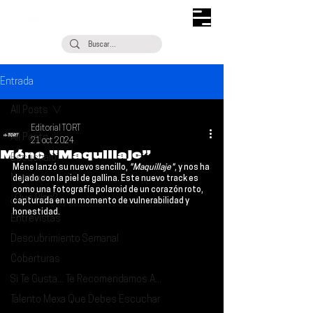
Entrada
All Posts
Editorial TORT
All Posts
21 oct 2024
Méne “Maquillaje”
Escúchalo
Méne 
lanzó su nuevo sencillo,
 "Maquillaje"
, y nos ha 
Noticias
dejado con la piel de gallina. Este nuevo track es 
como una fotografía polaroid de un corazón roto, 
¿Qué Plan?
capturada en un momento de vulnerabilidad y 
honestidad.
Entrevistas
Descubrimiento Semanal
Coberturas
Si Te Gusta... Te Recomendamos A...
Talento Mexa Que Debes Escuchar