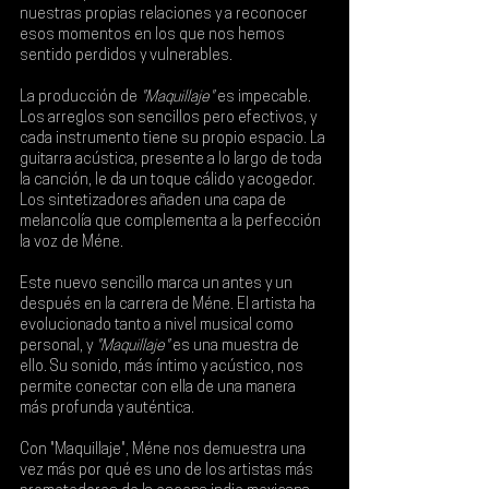
nuestras propias relaciones y a reconocer 
esos momentos en los que nos hemos 
sentido perdidos y vulnerables.
La producción de 
"Maquillaje" 
es impecable. 
Los arreglos son sencillos pero efectivos, y 
cada instrumento tiene su propio espacio. La 
guitarra acústica, presente a lo largo de toda 
la canción, le da un toque cálido y acogedor. 
Los sintetizadores añaden una capa de 
melancolía que complementa a la perfección 
la voz de Méne.
Este nuevo sencillo marca un antes y un 
después en la carrera de Méne. El artista ha 
evolucionado tanto a nivel musical como 
personal, y 
"Maquillaje" 
es una muestra de 
ello. Su sonido, más íntimo y acústico, nos 
permite conectar con ella de una manera 
más profunda y auténtica.
Con "Maquillaje", Méne nos demuestra una 
vez más por qué es uno de los artistas más 