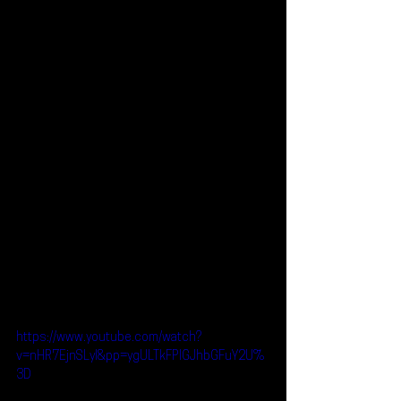
https://www.youtube.com/watch?
v=nHR7EjnSLyI&pp=ygULTkFPIGJhbGFuY2U%
3D