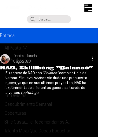
Entrada
All Posts
Daniela Jurado
All Posts
8 ago 2023
NAO, Skillibeng “Balance”
Escúchalo
El regreso de 
NAO
 con 
“Balance”
 como noticia del 
Noticias
verano. El nuevo 
track 
es sin duda una propuesta 
nueva, ya que en sus últimos proyectos, NAO ha 
¿Qué Plan?
experimentado diferentes géneros a través de 
diversos 
featurings
. 
Entrevistas
Descubrimiento Semanal
Coberturas
Si Te Gusta... Te Recomendamos A...
Talento Mexa Que Debes Escuchar