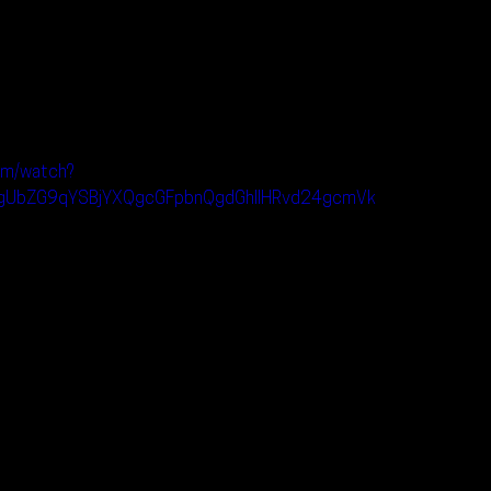
om/watch?
gUbZG9qYSBjYXQgcGFpbnQgdGhlIHRvd24gcmVk