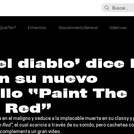
LO ÚLTIMO
CONTACTO
¿Qué Plan?
Entrevistas
Descubrimiento Semanal
Coberturas
alento Mexa Que Debes Escuchar
Flash Round
Imperdibles de la Semana
el diablo’ dice
n su nuevo
de la Semana
Talento Mexa Semanal
Álbumes de la Semana
llo “Paint The
 Red”
 en el maligno y seduce a la implacable muerte en su classy y
n Red”
, el cual acaricia a través de su sonido, pero cachetea c
s complementa un gran video.