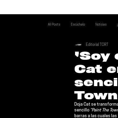
INICIO
All Posts
Escúchalo
Noticias
Editorial TORT
Si Te Gusta... Te Recomendamos A...
T
‘Soy 
Cat e
Poder Latino Que Descubrir
Mejores 
senci
Town
Doja Cat
 se transforma
sencillo 
“Paint The Tow
barras a las cuales la