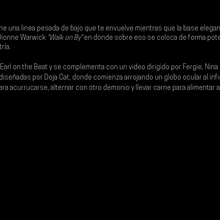
ne una linea pesada de bajo que te envuelve mientras que la base elegant
Dionne Warwick 
"Walk on By"
 en donde sobre eso se coloca de forma pote
ría.
Earl on the Beat
 y se complementa con un video dirigido por 
Fergie
, 
Nina
 diseñadas por Doja Cat, donde comienza arrojando un globo ocular al inf
a acurrucarse, alternar con otro demonio y llevar carne para alimentar a