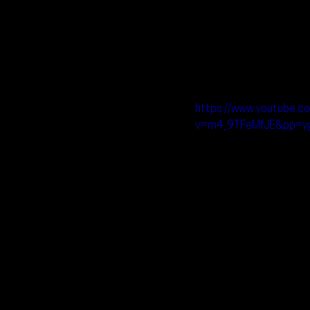
https://www.youtube.c
v=m4_9TFeMfJE&pp=y