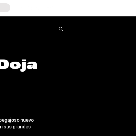
 Doja
 pegajoso nuevo 
on sus grandes 