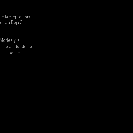
e la proporciona el 
nte a 
Doja Cat
 McNeely
, e 
ierno en donde se 
 una bestia. 