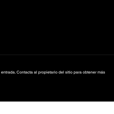
entrada. Contacta al propietario del sitio para obtener más
The Hives
Ju
comparte dos
“L
nuevos sencillos
de su próximo
álbum ‘The Death