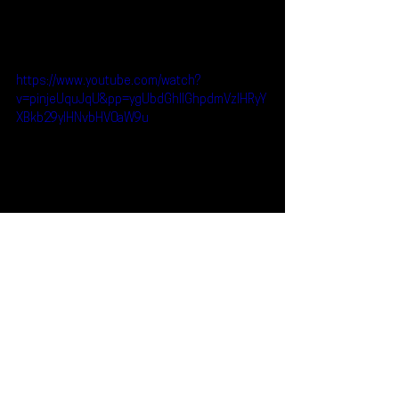
https://www.youtube.com/watch?
v=pinjeUquJqU&pp=ygUbdGhlIGhpdmVzIHRyY
XBkb29yIHNvbHV0aW9u
Reseñas
Noticias
Corona Capital
The Hives
Noticias
Ver todo
Entradas recientes