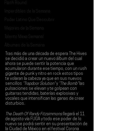
Flash Round
Imperdibles de la Semana
Poder Latino Que Descubrir
Mejores de la Semana
Talento Mexa Semanal
Álbumes de la Semana
Tras más de una década de espera 
The Hives
se decidió a crear un nuevo álbum del cual 
ahora se puede sentir la potencia que 
acumularon durante ese tiempo, con un rush 
gigante de punk y nitro en rock estos tipos 
te volaran la cabeza ya que en sus nuevos 
sencillos 
“Trapdoor Solution”
 y 
“The Bomb” 
las 
pulsaciones se elevan y te golpean con 
guitarras tendidas, baterías explosivas y 
vocales que intensifican las ganas de crear 
disturbios.
The Death Of Randy Fitzsimmons
 llegará el 
11 
de agosto vía FUGA 
y todo ese poder de lo 
nuevo se podrá sentir en su presentación de 
la Ciudad de México en el festival 
Corona 