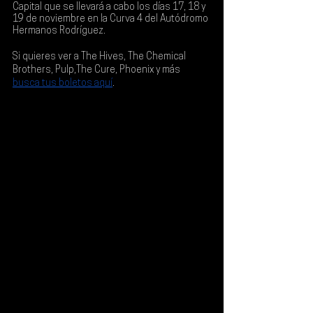
Capital
 que se llevará a cabo los días 
17, 18 y 
19 de noviembre en la Curva 4 del Autódromo 
Hermanos Rodríguez
.
Si quieres ver a 
The Hives
, 
The Chemical 
Brothers
, 
Pulp,The Cure
, 
Phoenix
 y más 
busca tus boletos aquí
.