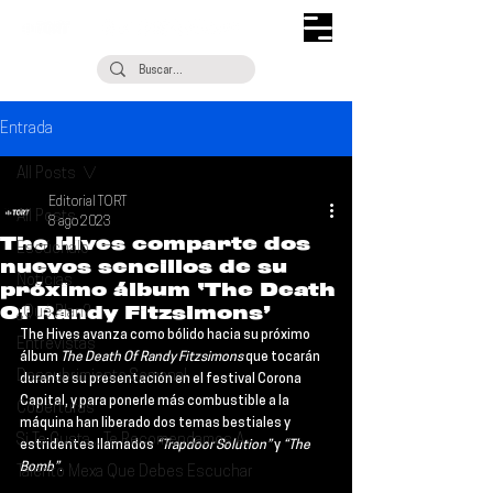
Entrada
All Posts
Editorial TORT
All Posts
8 ago 2023
The Hives comparte dos
Escúchalo
nuevos sencillos de su
Noticias
próximo álbum ‘The Death
Of Randy Fitzsimons’
¿Qué Plan?
The Hives
 avanza como bólido hacia su próximo 
Entrevistas
álbum 
The Death Of Randy Fitzsimons
 que tocarán 
Descubrimiento Semanal
durante su presentación en el festival 
Corona 
Capital
, y para ponerle más combustible a la 
Coberturas
máquina han liberado dos temas bestiales y 
Si Te Gusta... Te Recomendamos A...
estridentes llamados 
“Trapdoor Solution” 
y 
“The 
Bomb”
.
Talento Mexa Que Debes Escuchar