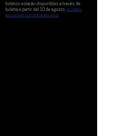
boletos estarán 
disponibles a través de 
boletia a partir del 10 de agosto
, 
puedes 
encontrar tus entradas aquí
.