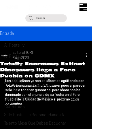
Entrada
All Posts
Editorial TORT
All Posts
8 ago 2023
Totally Enormous Extinct
Escúchalo
Dinosaurs llega a Foro
Noticias
Puebla en CDMX
Los capitalinos ya nos estábamos agüitando con 
¿Qué Plan?
Totally Enormous Extinct Dinosaurs
, pues al parecer 
Entrevistas
solo iba a tocar en guanatos, pero ahora nos ha 
iluminado con el anuncio de su fecha en el 
Foro 
Descubrimiento Semanal
Puebla
 de la 
Ciudad de México
 el próximo 
11 de 
noviembre
.
Coberturas
Si Te Gusta... Te Recomendamos A...
Talento Mexa Que Debes Escuchar