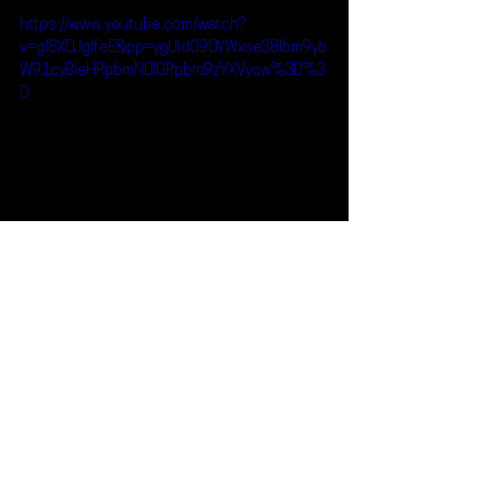
https://www.youtube.com/watch?
v=gI8X0JglfeE&pp=ygUidG90YWxseSBlbm9yb
W91cyBleHRpbmN0IGRpbm9zYXVycw%3D%3
D
Noticias
Qué Plan
Concierto
Totally Enormous Exctinct Dinosaurs
Foro Puebla
¿Qué Plan?
Ver todo
Entradas recientes