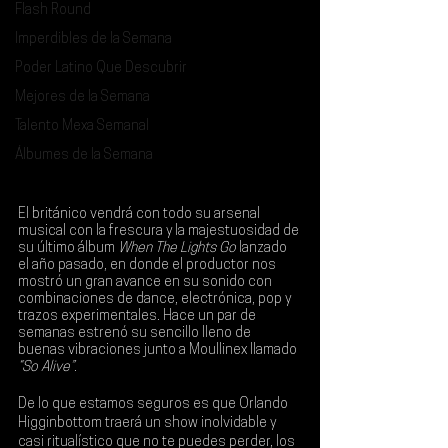
Flash Round
Imperdibles de la Semana
Poder Latino Que Descubrir
Mejores de la Semana
Talento Mexa Semanal
Álbumes de la Semana
El británico vendrá con todo su arsenal 
musical con la frescura y la majestuosidad de 
su último álbum 
When The Lights Go
 lanzado 
el año pasado, en donde el productor nos 
mostró un gran avance en su sonido con 
combinaciones de dance, electrónica, pop y 
trazos experimentales. Hace un par de 
semanas estrenó su sencillo lleno de 
buenas vibraciones junto a 
Moullinex
 llamado 
“So Alive”
.
De lo que estamos seguros es que Orlando 
Higginbottom traerá un show inolvidable y 
casi ritualístico que no te puedes perder, los 