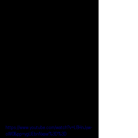
https://www.youtube.com/watch?v=L8HnJyw-
oW0&pp=ygUEbnNxaw%3D%3D