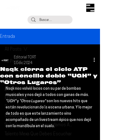
Entrada
All Posts
Editorial TORT
All Posts
10 dic 2024
Nsqk cierra el ciclo ATP
Escúchalo
con sencillo doble “UGH” y
Noticias
“Otros Lugares”
¿Qué Plan?
Nsqk 
nos volvió locos con su par de bombas 
musicales y nos dejó a todos con ganas de más. 
Entrevistas
"UGH"
 y 
"Otros Lugares"
 son los nuevos hits que 
Descubrimiento Semanal
están revolucionando la escena urbana. Y lo mejor 
de todo es que este lanzamiento vino 
Coberturas
acompañado de un livestream épico que nos dejó 
Si Te Gusta... Te Recomendamos A...
con la mandíbula en el suelo.
Talento Mexa Que Debes Escuchar