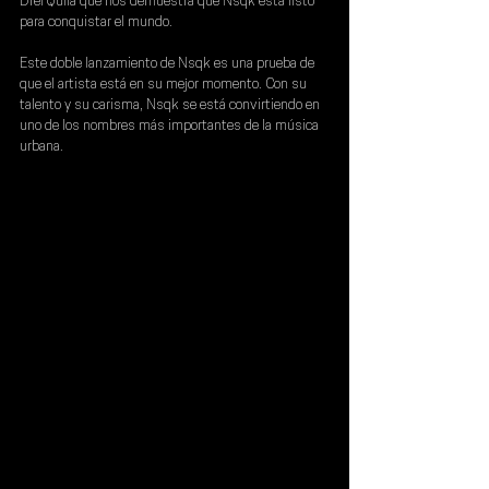
DrefQuila 
que nos demuestra que Nsqk está listo 
para conquistar el mundo.
Este doble lanzamiento de Nsqk es una prueba de 
que el artista está en su mejor momento. Con su 
talento y su carisma, Nsqk se está convirtiendo en 
uno de los nombres más importantes de la música 
urbana.