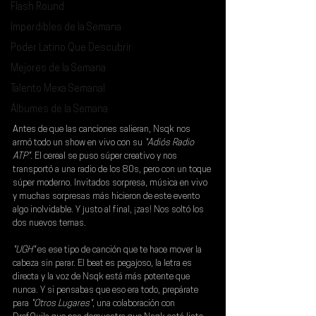
Flash Round
Imperdibles de la Semana
Poder Latino Que Descubrir
Mejores de la Semana
Talento Mexa Semanal
Álbumes de la Semana
Antes de que las canciones salieran, 
Nsqk 
nos 
armó todo un show en vivo con su 
"Adiós Radio 
ATP"
. El cereal se puso súper creativo y nos 
transportó a una radio de los 80s, pero con un toque 
súper moderno. Invitados sorpresa, música en vivo 
y muchas sorpresas más hicieron de este evento 
algo inolvidable. Y justo al final, ¡zas! Nos soltó los 
dos nuevos temas.
"UGH"
 es ese tipo de canción que te hace mover la 
cabeza sin parar. El beat es pegajoso, la letra es 
directa y la voz de Nsqk está más potente que 
nunca. Y si pensabas que eso era todo, prepárate 
para 
"Otros Lugares"
, una colaboración con 