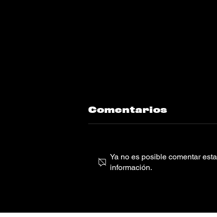
Comentarios
Ya no es posible comentar esta 
información.
Feid lanza un
regalito de fin de
año llamado