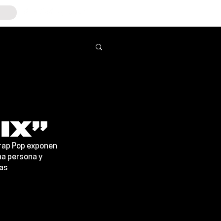
IX”
Trap Pop exponen 
na persona y 
as 