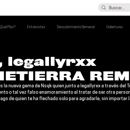
LO ÚLTIMO
CONTACTO
¿Qué Plan?
Entrevistas
Descubrimiento Semanal
Coberturas
alento Mexa Que Debes Escuchar
Flash Round
Imperdibles de la Semana
 legallyrxx
ETIERRA REM
de la Semana
Talento Mexa Semanal
Álbumes de la Semana
es la nueva gema de 
Nsqk 
quien junto a 
legallyrxx 
a través del 
nto o tal vez falso enamoramiento al tratar de ser otra perso
flags de quien te ha flechado solo para agradarle, sin importar l