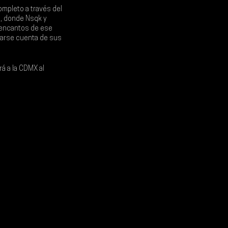
mpleto a través del 
e, donde 
Nsqk 
y 
 encantos de ese 
darse cuenta de sus 
á a la CDMX al 