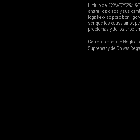
El flujo de 
“COMETIERRA REM
snare, los claps y sus cam
legallyrxx 
se perciben lige
ser que les causa amor, pe
problemas y de los problem
Con este sencillo Nsqk cie
Supremacy de Chivas Regal