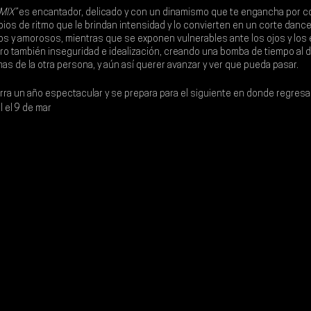
IX” 
es encantador, delicado y con un dinamismo que te engancha por co
bios de ritmo que le brindan intensidad y lo convierten en un corte danc
ros y amorosos, mientras que se exponen vulnerables ante los ojos y los
ro también inseguridad e idealización, creando una bomba de tiempo al 
as de la otra persona, y aún así querer avanzar y ver que pueda pasar.
rra un año espectacular y se prepara para el siguiente en donde regresar
 el 9 de mar
zo del 2024
 junto a 
Latin Mafia, Méne, Nicole Horts y Piso 21.