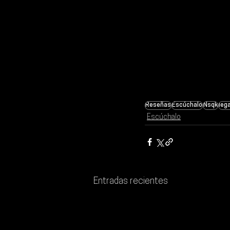
Reseñas
Escúchalo
Nsqk
lega
Escúchalo
Entradas recientes