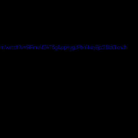
com/watch?v=9lRmvMZ4T6g&pp=ygUPbnNxayBjb21ldGllcnJh