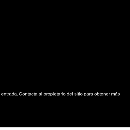
entrada. Contacta al propietario del sitio para obtener más
Trópico x
Ll
Acapulco desde
pa
el calor de la
ar