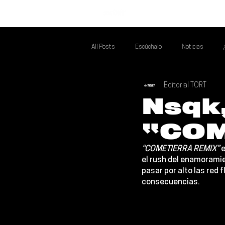
INICIO
All Posts
Escúchalo
Noticias
Editorial TORT
Si Te Gusta... Te Recomendamos A...
T
Nsqk,
“COM
Poder Latino Que Descubrir
Mejores 
“COMETIERRA REMIX”
 
el rush del enamoramie
pasar por alto las red 
consecuencias.