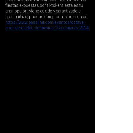
cansado de las recomendaciones fallidas de 
fiestas expuestas por tiktokers esta es tu 
gran opción, viene calado y garantizado el 
gran bailazo, puedes comprar tus boletos en 
https://www.passline.com/eventos/octave-
one-live-ciudad-de-mexico-15-de-marzo-2024
.