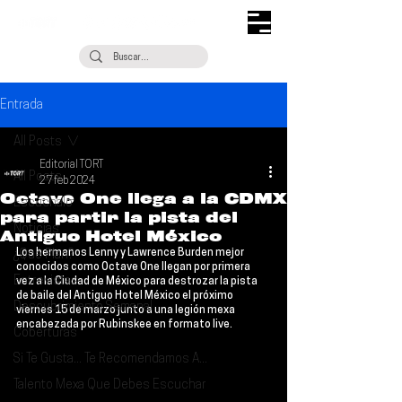
Entrada
All Posts
Editorial TORT
All Posts
27 feb 2024
Octave One llega a la CDMX
Escúchalo
para partir la pista del
Noticias
Antiguo Hotel México
Los hermanos Lenny y Lawrence Burden mejor 
¿Qué Plan?
conocidos como 
Octave One
 llegan por primera 
Entrevistas
vez a la Ciudad de México para destrozar la pista 
de baile del 
Antiguo Hotel México el próximo 
Descubrimiento Semanal
viernes 15 de marzo
 junto a una legión mexa 
encabezada por 
Rubinskee 
en formato live.
Coberturas
Si Te Gusta... Te Recomendamos A...
Talento Mexa Que Debes Escuchar