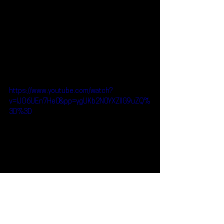
https://www.youtube.com/watch?
v=IJO6UEn7He0&pp=ygUKb2N0YXZlIG9uZQ%
3D%3D
Reseñas
Noticias
Qué Plan
Concierto
AAAA
Octave One
¿Qué Plan?