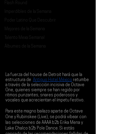
Flash Round
Imperdibles de la Semana
Poder Latino Que Descubrir
Mejores de la Semana
Talento Mexa Semanal
Álbumes de la Semana
La fuerza del house de Detroit hará que la 
estructura de
l 
Antiguo Hotel México
retumbe 
a través de la selección incisiva de 
Octave 
One
, quienes siempre se han regido por 
ritmos punzantes, snares poderosos y 
vocales que acrecientan el ímpetu festivo.
Para este magno bailazo aparte de Octave 
One y Rubinskee (Live), se podrá vibear con 
las selecciones de 
AAAA b2b Erika Mena y 
Lake Chalco b2b Pole Dance
. Si estás 