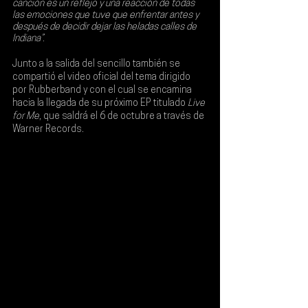
canción es un reflejo y una reacción de todas 
las emociones que tuve que enfrentar antes y 
después de decidir dejar las heladas calles de 
Indiana”.
Junto a la salida del sencillo también se 
compartió el video oficial del tema dirigido 
por 
Rubberband 
y con el cual se encamina 
hacia la llegada de su próximo 
EP 
titulado 
Live 
for Me
, que saldrá el 
6 de octubre
 a través de 
Warner Records
.