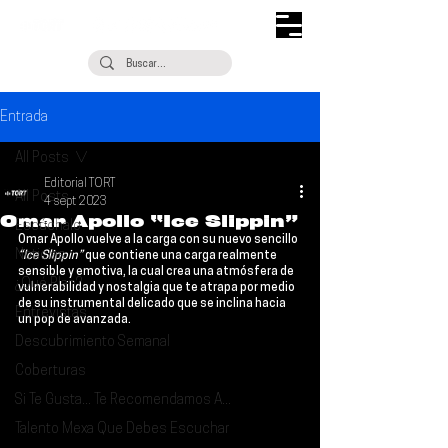
Entrada
All Posts
Editorial TORT
All Posts
4 sept 2023
Omar Apollo “Ice Slippin”
Escúchalo
Omar Apollo
 vuelve a la carga con su nuevo sencillo 
Noticias
“Ice Slippin”
 que contiene una carga realmente 
sensible y emotiva, la cual crea una atmósfera de 
¿Qué Plan?
vulnerabilidad y nostalgia que te atrapa por medio 
de su instrumental delicado que se inclina hacia 
Entrevistas
un pop de avanzada.
Descubrimiento Semanal
Coberturas
Si Te Gusta... Te Recomendamos A...
Talento Mexa Que Debes Escuchar