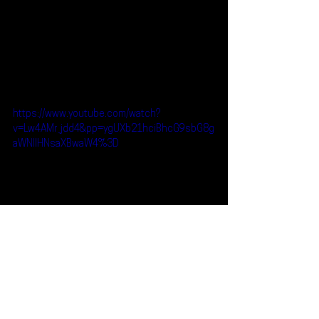
https://www.youtube.com/watch?
v=Lw4AMr_jdd4&pp=ygUXb21hciBhcG9sbG8g
aWNlIHNsaXBwaW4%3D
Reseñas
Escúchalo
Omar Apollo
Escúchalo