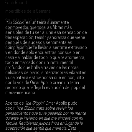
Flash Round
Imperdibles de la Semana
Poder Latino Que Descubrir
“Ice Slippin”
 es un tema sumamente 
conmovedor que toca las fibras más 
Mejores de la Semana
sensibles de tu ser, al unir esa sensación de 
Talento Mexa Semanal
desesperación, temor y añoranza que viene 
después de sucesos sentimentales 
Álbumes de la Semana
complejos que te llevan a sentirte extraviado 
y en donde solo encuentras consuelo en 
casa y al hablar de todo lo que te atormenta, 
todo enmarcado con un instrumental 
profundo que brilla a través de las notas 
delicadas de piano, sintetizadores vibrantes 
y una batería estruendosa que en conjunto 
con la voz de 
Omar Apollo
 crean un tema 
redondo que refleja la evolución del pop del 
mexa-americano.
Acerca de 
“Ice Slippin”
 Omar Apollo pudo 
decir:
 "Ice Slippin trata sobre revivir los 
pensamientos que tuve pasando por mi mente 
durante el invierno en que me sinceré con mi 
familia. Recibiendo juicios fríos en lugar de la 
aceptación que sentía que merecía. Esta 