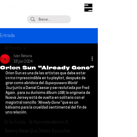
Entrada
All Posts
Iván Retana
All Posts
18 jun 2024
Orion Sun “Already Gone”
Escúchalo
Orion Sun
 es una de las artistas que debe estar 
Noticias
como imprescindible en tu playlist, después de 
girar como abridora del 
Superpowers World 
¿Qué Plan?
Tour
 junto a 
Daniel Caesar
 y ser reclutada por 
Fred 
Again..
 para su durísimo álbum 
USB
, la originaria de 
Entrevistas
Nueva Jersey está de vuelta en solitario con el 
magistral sencillo 
“Already Gone”
 que es un 
Descubrimiento Semanal
bálsamo para la crueldad sentimental del fin de 
una relación.
Coberturas
Si Te Gusta... Te Recomendamos A...
Talento Mexa Que Debes Escuchar