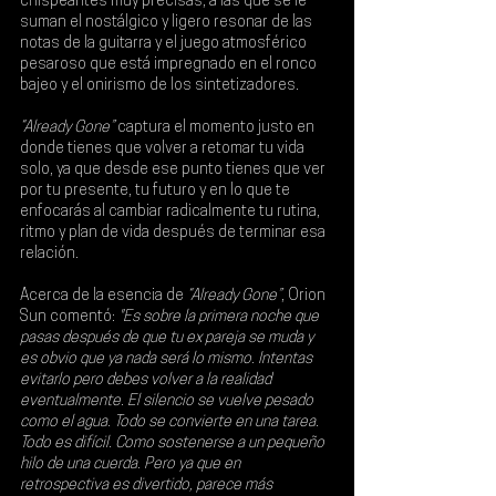
chispeantes muy precisas, a las que se le 
suman el nostálgico y ligero resonar de las 
notas de la guitarra y el juego atmosférico 
pesaroso que está impregnado en el ronco 
bajeo y el onirismo de los sintetizadores.
“Already Gone”
 captura el momento justo en 
donde tienes que volver a retomar tu vida 
solo, ya que desde ese punto tienes que ver 
por tu presente, tu futuro y en lo que te 
enfocarás al cambiar radicalmente tu rutina, 
ritmo y plan de vida después de terminar esa 
relación.
Acerca de la esencia de
 “Already Gone”
, Orion 
Sun comentó:
 "Es sobre la primera noche que 
pasas después de que tu ex pareja se muda y 
es obvio que ya nada será lo mismo. Intentas 
evitarlo pero debes volver a la realidad 
eventualmente. El silencio se vuelve pesado 
como el agua. Todo se convierte en una tarea. 
Todo es difícil. Como sostenerse a un pequeño 
hilo de una cuerda. Pero ya que en 
retrospectiva es divertido, parece más 