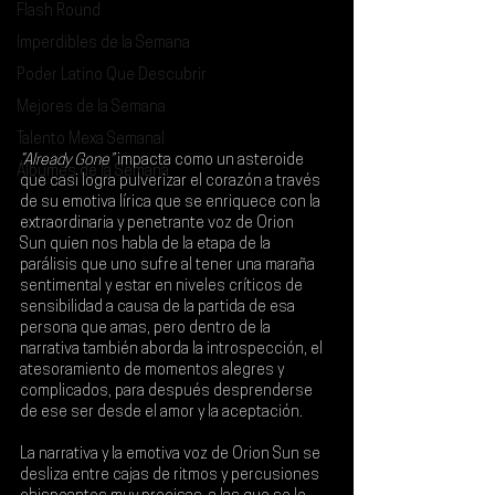
Flash Round
Imperdibles de la Semana
Poder Latino Que Descubrir
Mejores de la Semana
Talento Mexa Semanal
“Already Gone” 
impacta como un asteroide 
Álbumes de la Semana
que casi logra pulverizar el corazón a través 
de su emotiva lírica que se enriquece con la 
extraordinaria y penetrante voz de 
Orion 
Sun
 quien nos habla de la etapa de la 
parálisis que uno sufre al tener una maraña 
sentimental y estar en niveles críticos de 
sensibilidad a causa de la partida de esa 
persona que amas, pero dentro de la 
narrativa también aborda la introspección, el 
atesoramiento de momentos alegres y 
complicados, para después desprenderse 
de ese ser desde el amor y la aceptación.
La narrativa y la emotiva voz de Orion Sun se 
desliza entre cajas de ritmos y percusiones 