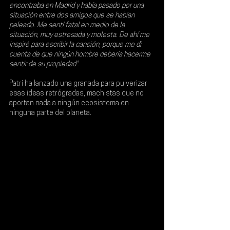
encontraba en Madrid y había pasado por una 
situación entre dos amigos que se habían 
peleado. Me sentí fatal en medio de la 
situación, muy estresada y molesta. De ahí me 
inspiré para escribir la canción, porque me di 
cuenta de que ningún hombre debería hacerme 
sentir de su propiedad".
Patri ha lanzado una granada para pulverizar 
esas ideas retrógradas, machistas que no 
aportan nada a ningún ecosistema en 
ninguna parte del planeta.