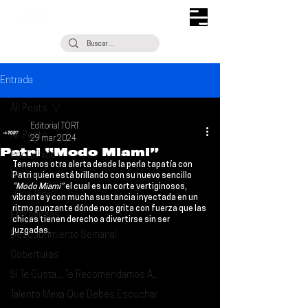
Entrada
All Posts
Editorial TORT
All Posts
29 mar 2024
Patri “Modo Miami”
Escúchalo
Tenemos otra alerta desde la perla tapatía con 
Noticias
Patri 
quien está brillando con su nuevo sencillo 
“Modo Miami”
 el cual es un corte vertiginosos, 
¿Qué Plan?
vibrante y con mucha sustancia inyectada en un 
ritmo punzante dónde nos grita con fuerza que las 
Entrevistas
chicas tienen derecho a divertirse sin ser 
juzgadas.
Descubrimiento Semanal
Coberturas
Si Te Gusta... Te Recomendamos A...
Talento Mexa Que Debes Escuchar