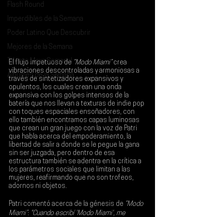
Flash Round
Imperdibles de la Semana
Poder Latino Que Descubrir
Mejores de la Semana
Talento Mexa Semanal
El flujo impetuoso de 
“Modo Miami”
 crea 
vibraciones descontroladas y armoniosas a 
Álbumes de la Semana
través de sintetizadores expansivos y 
opulentos, los cuales crean una onda 
expansiva con los golpes intensos de la 
batería que nos llevan a texturas de indie pop 
con toques espaciales ensoñadores, con 
ello también encontramos capas luminosas 
que crean un gran juego con la voz de Patri 
que habla acerca del empoderamiento, la 
libertad de salir a donde se le pegue la gana 
sin ser juzgada, pero dentro de esa 
estructura también se adentra en la crítica a 
los parámetros sociales que limitan a las 
mujeres, reafirmando que no son trofeos, 
adornos ni objetos.
Patri comentó acerca de la génesis de
 “Modo 
Miami”
: 
"Cuando escribí 'Modo Miami', me 