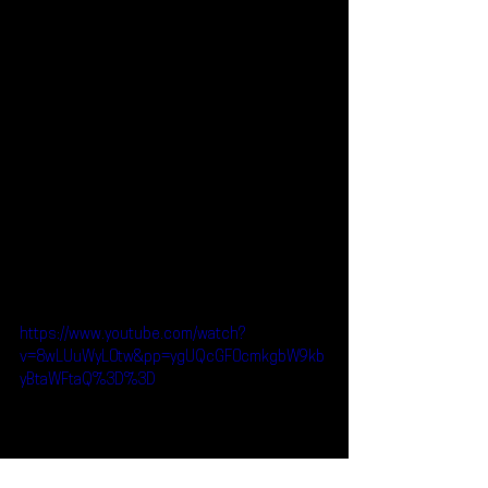
https://www.youtube.com/watch?
v=8wLUuWyL0tw&pp=ygUQcGF0cmkgbW9kb
yBtaWFtaQ%3D%3D