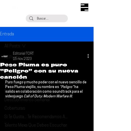
Entrada
All Posts
Editorial TORT
All Posts
15 nov 2023
Peso Pluma es puro
Escúchalo
“Peligro” con su nueva
Noticias
canción
Puro fuego y mucho poder con el nuevo sencillo de 
¿Qué Plan?
Peso Pluma
 viejillo, su nombre es 
“Peligro”
 ha 
Entrevistas
salido en colaboración como soundtrack para el 
videojuego 
Call of Duty: Modern Warfare III
.
Descubrimiento Semanal
Coberturas
Si Te Gusta... Te Recomendamos A...
Talento Mexa Que Debes Escuchar