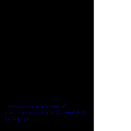
https://www.youtube.com/watch?
v=GJgFLcnksww&pp=ygUScGVzbyBwbHVtYS
BwZWxpZ3Jv