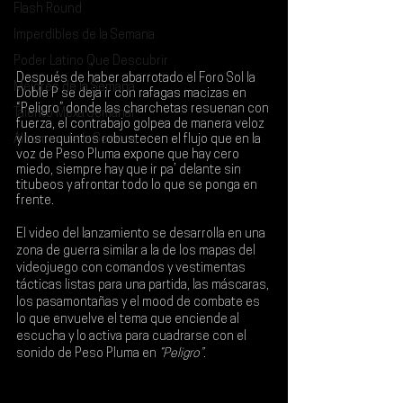
Flash Round
Imperdibles de la Semana
Poder Latino Que Descubrir
Después de haber abarrotado el 
Foro Sol
 la 
Mejores de la Semana
Doble P se deja ir con rafagas macizas en 
“Peligro” donde las charchetas resuenan con 
Talento Mexa Semanal
fuerza, el contrabajo golpea de manera veloz 
Álbumes de la Semana
y los requintos robustecen el flujo que en la 
voz de 
Peso Pluma
 expone que hay cero 
miedo, siempre hay que ir pa’ delante sin 
titubeos y afrontar todo lo que se ponga en 
frente.
El video del lanzamiento se desarrolla en una 
zona de guerra similar a la de los mapas del 
videojuego con comandos y vestimentas 
tácticas listas para una partida, las máscaras, 
los pasamontañas y el mood de combate es 
lo que envuelve el tema que enciende al 
escucha y lo activa para cuadrarse con el 
sonido de Peso Pluma en 
“Peligro”
.