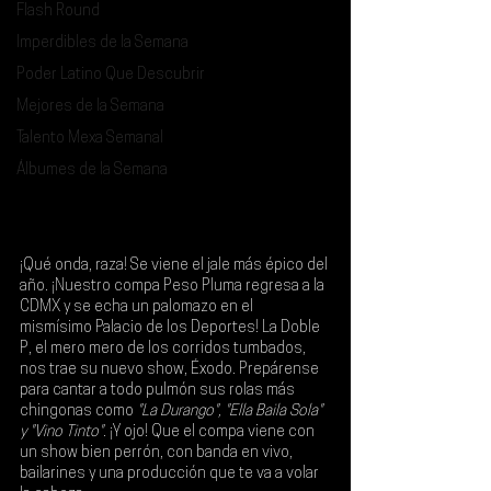
Flash Round
Imperdibles de la Semana
Poder Latino Que Descubrir
Mejores de la Semana
Talento Mexa Semanal
Álbumes de la Semana
¡Qué onda, raza! Se viene el jale más épico del 
año. ¡Nuestro compa 
Peso Pluma
 regresa a la 
CDMX y se echa un palomazo en el 
mismísimo Palacio de los Deportes! La Doble 
P, el mero mero de los corridos tumbados, 
nos trae su nuevo show, Éxodo. Prepárense 
para cantar a todo pulmón sus rolas más 
chingonas como 
"La Durango", "Ella Baila Sola" 
y "Vino Tinto"
. ¡Y ojo! Que el compa viene con 
un show bien perrón, con banda en vivo, 
bailarines y una producción que te va a volar 