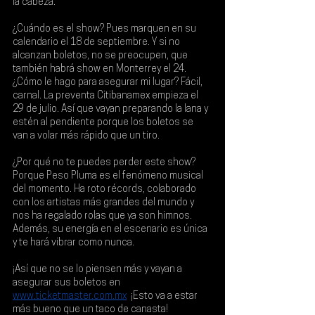
la cabeza.
¿Cuándo es el show? Pues marquen en su 
calendario el 
18 de septiembre
. Y si no 
alcanzan boletos, no se preocupen, que 
también habrá show en 
Monterrey el 24
. 
¿Cómo le hago para asegurar mi lugar? Fácil, 
carnal. La 
preventa Citibanamex empieza el 
29 de julio
. Así que vayan preparando la lana y 
estén al pendiente porque los boletos se 
van a volar más rápido que un tiro.
¿Por qué no te puedes perder este show? 
Porque 
Peso Pluma
 es el fenómeno musical 
del momento. Ha roto récords, colaborado 
con los artistas más grandes del mundo y 
nos ha regalado rolas que ya son himnos. 
Además, su energía en el escenario es única 
y te hará vibrar como nunca.
¡Así que no se lo piensen más y vayan a 
asegurar sus boletos en
www.ticketmaster.com.mx
!
 ¡Esto va a estar 
más bueno que un taco de canasta!