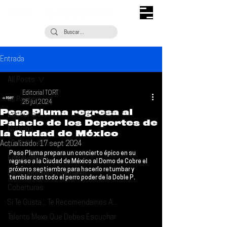
Entrada
All Posts
Editorial TORT
All Posts
25 jul 2024
Peso Pluma regresa al
Escúchalo
Palacio de los Deportes de
Noticias
la Ciudad de México
Actualizado:
¿Qué Plan?
17 sept 2024
Peso Pluma
 prepara un concierto épico en su 
Entrevistas
regreso a la 
Ciudad de México
 al Domo de Cobre el 
próximo septiembre para hacerlo retumbar y 
Descubrimiento Semanal
temblar con todo el perro poder de la Doble P.
Coberturas
Si Te Gusta... Te Recomendamos A...
Talento Mexa Que Debes Escuchar