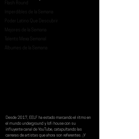
Flash Round
Imperdibles de la Semana
Poder Latino Que Descubrir
Mejores de la Semana
Talento Mexa Semanal
Álbumes de la Semana
Desde 2017, 
EELF 
ha estado marcando el ritmo en 
el mundo underground y lofi house con su 
influyente canal de YouTube, catapultando las 
carreras de artistas que ahora son referentes. ¡Y 