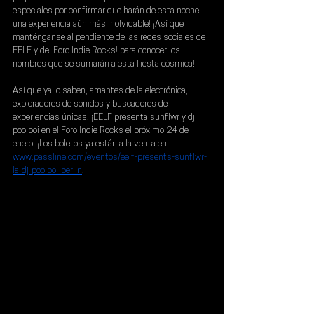
especiales por confirmar que harán de esta noche 
una experiencia aún más inolvidable! ¡Así que 
manténganse al pendiente de las redes sociales de 
EELF y del Foro Indie Rocks! para conocer los 
nombres que se sumarán a esta fiesta cósmica!
Así que ya lo saben, amantes de la electrónica, 
exploradores de sonidos y buscadores de 
experiencias únicas: ¡
EELF
presenta sunflwr y dj 
poolboi en el Foro Indie Rocks el próximo 24 de 
enero
! ¡Los boletos ya están a la venta en 
www.passline.com/eventos/eelf-presents-sunflwr-
la-dj-poolboi-berlin
.