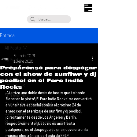
Entrada
All Posts
Editorial TORT
All Posts
10 ene 2025
Prepárense para despegar
Escúchalo
con el show de sunflwr y dj
Noticias
poolboi en el Foro Indie
Rocks
¿Qué Plan?
¡Aterriza una doble dosis de beats que te harán 
Entrevistas
flotar en la pista! ¡El 
Foro Indie Rocks
! se convertirá 
Descubrimiento Semanal
en una nave espacial sónica el próximo 
24 de 
enero
 con el aterrizaje de 
sunflwr 
y 
dj poolboi
, 
Coberturas
¡directamente desde Los Ángeles y Berlín, 
Si Te Gusta... Te Recomendamos A...
respectivamente! ¡Esto no es una fiesta 
cualquiera, es el despegue de una nueva era en la 
Talento Mexa Que Debes Escuchar
música electrónica, cortesía de 
EELF
!