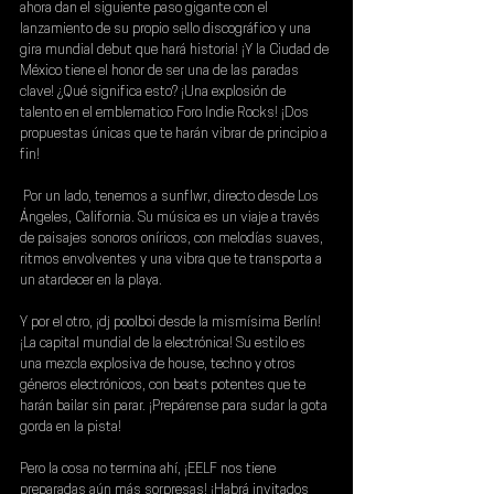
ahora dan el siguiente paso gigante con el 
lanzamiento de su propio sello discográfico y una 
gira mundial debut que hará historia! ¡Y la Ciudad de 
México tiene el honor de ser una de las paradas 
clave! ¿Qué significa esto? ¡Una explosión de 
talento en el emblematico Foro Indie Rocks! ¡Dos 
propuestas únicas que te harán vibrar de principio a 
fin!
 Por un lado, tenemos a 
sunflwr
, directo desde Los 
Ángeles, California. Su música es un viaje a través 
de paisajes sonoros oníricos, con melodías suaves, 
ritmos envolventes y una vibra que te transporta a 
un atardecer en la playa. 
Y por el otro, ¡
dj poolboi 
desde la mismísima Berlín! 
¡La capital mundial de la electrónica! Su estilo es 
una mezcla explosiva de house, techno y otros 
géneros electrónicos, con beats potentes que te 
harán bailar sin parar. ¡Prepárense para sudar la gota 
gorda en la pista!
Pero la cosa no termina ahí, ¡EELF nos tiene 
preparadas aún más sorpresas! ¡Habrá invitados 