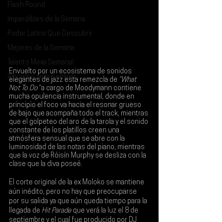
Flash Round
Imperdibles de la Semana
Poder Latino Que Descubrir
Mejores de la Semana
Talento Mexa Semanal
Envuelto por un ecosistema de sonidos 
Álbumes de la Semana
elegantes de jazz esta remezcla de 
“What 
Not To Do” 
a cargo de 
Moodymann
 contiene 
mucha opulencia instrumental, donde en 
principio el foco va hacia el resonar grueso 
de bajo que acompaña todo el track, mientras 
que el golpeteo del aro de la tarola y el sonido 
constante de los platillos creen una 
atmósfera sensual que se abre con la 
luminosidad de las notas del piano, mientras 
que la voz de 
Róisín Murphy
 se desliza con la 
clase que la diva poseé.
El corte original de la ex 
Moloko
 se mantiene 
aún inédito, pero no hay que preocuparse 
por su salida ya que aún queda tiempo para la 
llegada de 
Hit Parade
 que verá la luz el 8 de 
septiembre y el cual fue producido por 
DJ 