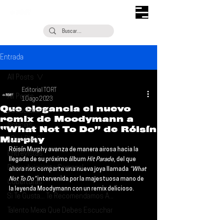
Entrada
All Posts
Editorial TORT
All Posts
10 ago 2023
Que elegancia el nuevo
Escúchalo
remix de Moodymann a
Noticias
“What Not To Do” de Róisín
Murphy
¿Qué Plan?
Róisín Murphy
 avanza de manera airosa hacia la 
Entrevistas
llegada de su próximo álbum 
Hit Parade
, del que 
Descubrimiento Semanal
ahora nos comparte una nueva joya llamada 
“What 
Not To Do” 
intervenida por la majestuosa mano de 
Coberturas
la leyenda 
Moodymann
 con un remix delicioso.
Si Te Gusta... Te Recomendamos A...
Talento Mexa Que Debes Escuchar