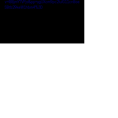
v=IBBjmY7VPjs&pp=ygUXcm9pc2luIG11cnBoe
SBtb29keW1hbm4%3D
Reseñas
Noticias
Róisín Murphy
Moodymann
Noticias
Ver todo
Entradas recientes