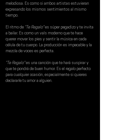
melodiosa. Es como si ambos artistas estuvieran 
expresando los mismos sentimientos al mismo 
tiempo.
El ritmo de 
"Te Regalo" 
es súper pegadizo y te invita 
a bailar. Es como un vals moderno que te hace 
querer mover los pies y sentir la música en cada 
célula de tu cuerpo. La producción es impecable y la 
mezcla de voces es perfecta.
"Te Regalo"
 es una canción que te hará suspirar y 
que te pondrá de buen humor. Es el regalo perfecto 
para cualquier ocasión, especialmente si quieres 
declararle tu amor a alguien.