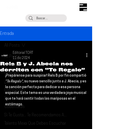
Entrada
All Posts
Editorial TORT
All Posts
11 dic 2024
Rels B y J. Abecia nos
Escúchalo
derriten con “Te Regalo”
Noticias
¡Prepárense para suspirar! 
Rels B
 por fin compartió 
¿Qué Plan?
"Te Regalo"
, su nuevo sencillo junto a 
J. Abecia
, y es 
la canción perfecta para dedicar a esa persona 
Entrevistas
especial. Este tema es una verdadera joya musical 
Descubrimiento Semanal
que te hará sentir todas las mariposas en el 
estómago.
Coberturas
Si Te Gusta... Te Recomendamos A...
Talento Mexa Que Debes Escuchar