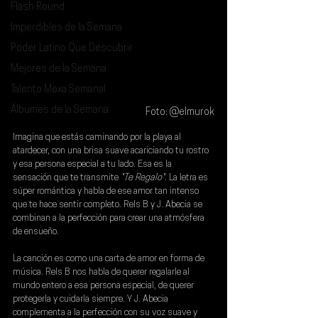
Flash Round
Imperdibles de la Semana
Poder Latino Que Descubrir
Mejores de la Semana
Talento Mexa Semanal
Álbumes de la Semana
Foto: @elmurok
Imagina que estás caminando por la playa al 
atardecer, con una brisa suave acariciando tu rostro 
y esa persona especial a tu lado. Esa es la 
sensación que te transmite
 "Te Regalo"
. La letra es 
súper romántica y habla de ese amor tan intenso 
que te hace sentir completo. 
Rels B
 y
 J. Abecia
 se 
combinan a la perfección para crear una atmósfera 
de ensueño.
La canción es como una carta de amor en forma de 
música. Rels B nos habla de querer regalarle al 
mundo entero a esa persona especial, de querer 
protegerla y cuidarla siempre. Y J. Abecia 
complementa a la perfección con su voz suave y 