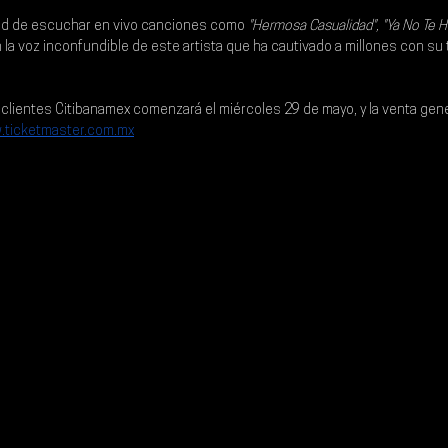
dad de escuchar en vivo canciones como 
"Hermosa Casualidad", "Ya No Te H
la voz inconfundible de este artista que ha cautivado a millones con su 
 clientes Citibanamex comenzará el miércoles 29 de mayo
, y la ve
nta gene
.ticketmaster.com.mx
.