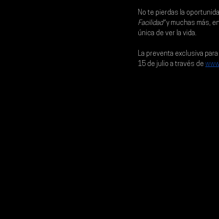
No te pierdas la oportuni
Facilidad"
 y muchas más, en 
única de ver la vida.
La 
preventa exclusiva para
15
 de julio a través de
www