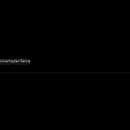
oncierto
Sen Senra