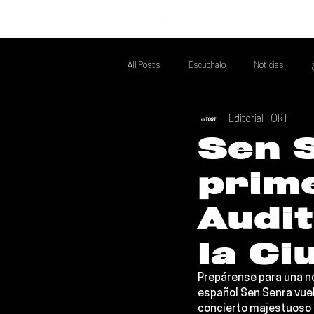
INICIO
All Posts
Escúchalo
Noticias
Editorial TORT
Si Te Gusta... Te Recomendamos A...
T
Sen 
prim
Poder Latino Que Descubrir
Mejores 
Audit
la Ci
Prepárense para una no
español 
Sen Senra
 vue
concierto majestuoso e