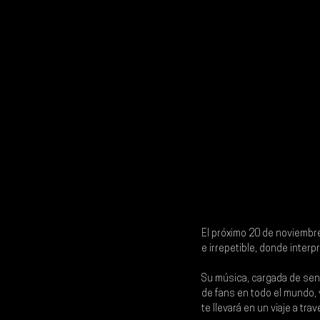
El próximo 
20 de noviembr
e irrepetible, donde inter
Su música, cargada de sens
de fans en todo el mundo, y
te llevará en un viaje a t