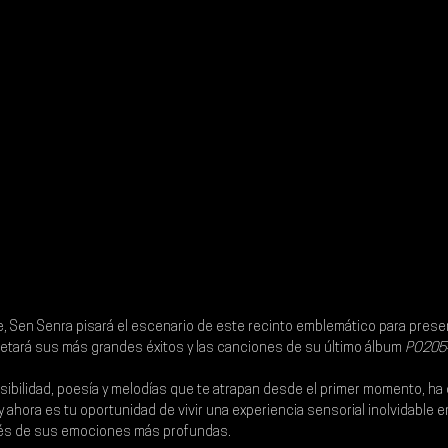
e
, 
Sen Senra 
pisará el escenario de este recinto emblemático para prese
pretará sus más grandes éxitos y las canciones de su último álbum 
PO2054
ibilidad, poesía y melodías que te atrapan desde el primer momento, ha 
 ahora es tu oportunidad de vivir una experiencia sensorial inolvidable e
ravés de sus emociones más profundas.