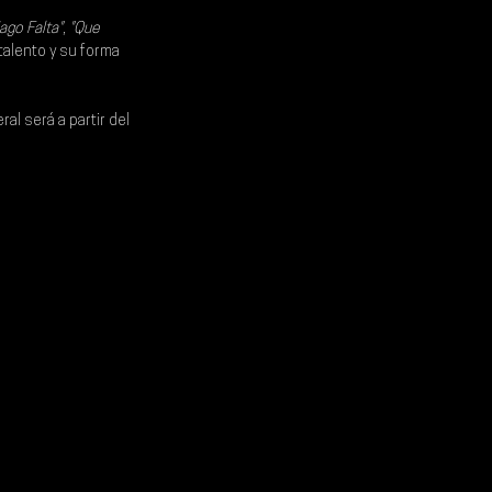
ago Falta"
, 
"Que 
talento y su forma 
ral será a partir del 