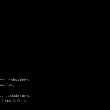
ntar un show único 
AZ (Vol.I)
.
conquistado a miles 
n la que Sen Senra 