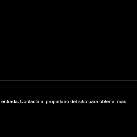
entrada. Contacta al propietario del sitio para obtener más
CUMBRE
Re
REINANTE DEL
do
POP
si