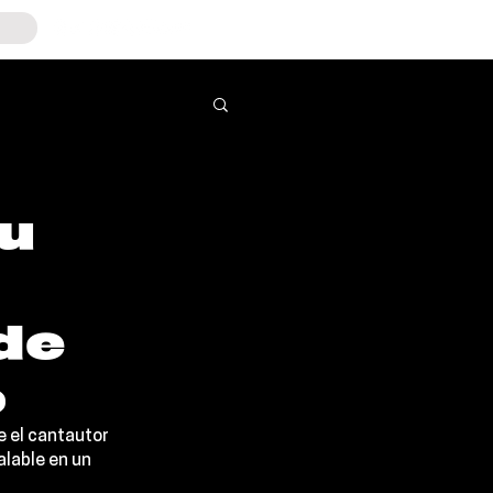
u
de
o
 el cantautor 
alable en un 