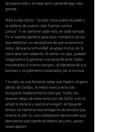
de buena onda y te hace sentir parte de algo más 
grande.
Sofia lo dijo clarito: 
"Unidos trata sobre el poder y 
la belleza de cuánto más fuertes somos 
juntos".
 Y se siente en cada nota, en cada sample. 
Es la melodía perfecta para esos momentos en los 
que necesitas un recordatorio de que no estamos 
solos, de que la comunidad, el apoyo mutuo, es la 
clave para salir adelante. Si cierras los ojos, puedes 
imaginarte a la gente en una pista de baile, todos 
moviéndose al mismo compás, olvidándose de sus 
broncas y simplemente conectados por la música.
Y la neta, es una fantasía saber que 
Daphni
, el genio 
detrás de 
Caribou
, le metió mano a esta rola. 
Aunque él modestamente dice que 
"todas las 
buenas ideas de este tema son de Sofia; solo le 
añadí la batería y realcé el arreglo"
, el toque de 
ambos se siente en esa amalgama de sonidos que 
te eriza la piel. Es una colaboración de ensueño que 
demuestra que cuando el talento se junta, ¡pasan 
cosas épicas!