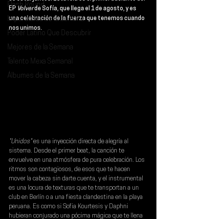
Flash Round
EP 
Volver 
de Sofía, que 
llega el 1 de agosto
, y es 
Imperdibles de la Semana
una celebración de la fuerza que tenemos cuando 
nos unimos.
Poder Latino Que Descubrir
Mejores de la Semana
Talento Mexa Semanal
Álbumes de la Semana
"Unidos"
 es una inyección directa de alegría al 
sistema. Desde el primer beat, la canción te 
envuelve en una atmósfera de pura celebración. Los 
ritmos son contagiosos, de esos que te hacen 
mover la cabeza sin darte cuenta, y el instrumental 
es una locura de texturas que te transportan a un 
club en Berlín o a una fiesta clandestina en la playa 
peruana. Es como si 
Sofia Kourtesis
 y 
Daphni 
hubieran conjurado una pócima mágica que te llena 