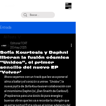
Entrada
All Posts
Editorial TORT
All Posts
20 may 2025
Sofía Kourtesis y Daphni
Escúchalo
liberan la fusión cósmica
Noticias
“Unidos”, el primer
sencillo del nuevo EP
¿Qué Plan?
‘Volver’
Entrevistas
Ahora vayamos con un track que les va a poner el 
Descubrimiento Semanal
alma a bailar y el corazón a unirse:
 "Unidos"
, la 
nueva joyita de 
Sofía Kourtesis
 en colaboración con 
Coberturas
el mismísimo 
Daphni 
(sí, ¡Dan Snaith de Caribou!). 
Si Te Gusta... Te Recomendamos A...
¡Prepárense para una dosis de pura energía y 
buenas vibras que les va a recordar lo chingón que 
Talento Mexa Que Debes Escuchar
es estar juntos! Esta rola es el primer adelanto del 