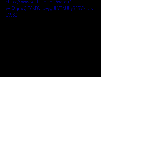
https://www.youtube.com/watch?
v=KXqnwQiT6sE&pp=ygULVENUUyBERVNJUk
U%3D
Reseñas
Escúchalo
TCTS
Escúchalo
Ver todo
Entradas recientes