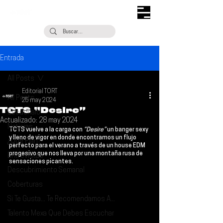
Entrada
All Posts
Editorial TORT
All Posts
25 may 2024
TCTS “Desire”
Escúchalo
Actualizado:
28 may 2024
Noticias
TCTS 
vuelve a la carga con
 “Desire” 
un banger sexy 
y lleno de vigor en donde encontramos un flujo 
¿Qué Plan?
perfecto para el verano a través de un house EDM 
progesivo que nos lleva por una montaña rusa de 
Entrevistas
sensaciones picantes.
Descubrimiento Semanal
Coberturas
Si Te Gusta... Te Recomendamos A...
Talento Mexa Que Debes Escuchar