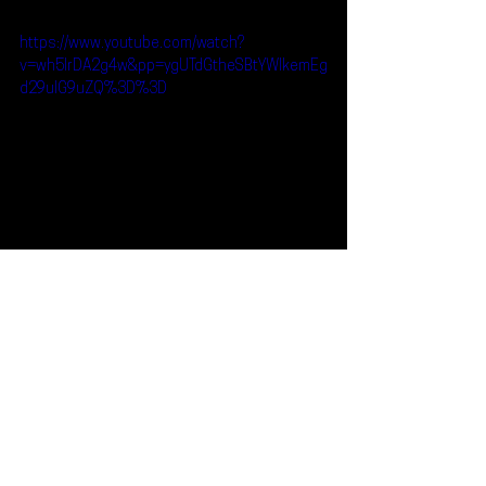
https://www.youtube.com/watch?
v=wh5IrDA2g4w&pp=ygUTdGtheSBtYWlkemEg
d29uIG9uZQ%3D%3D
Reseñas
Noticias
Tkay Maidza
Noticias
Ver todo
Entradas recientes