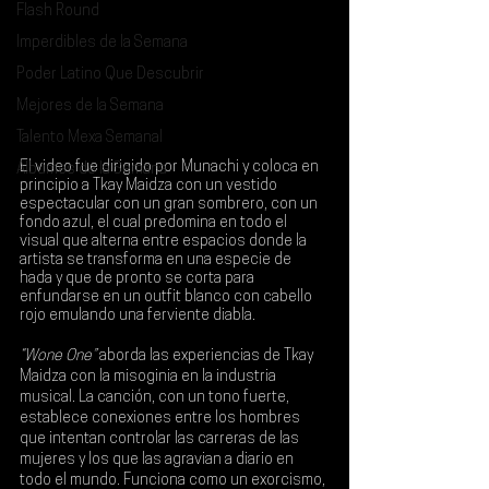
Flash Round
Imperdibles de la Semana
Poder Latino Que Descubrir
Mejores de la Semana
Talento Mexa Semanal
El video fue dirigido por 
Munachi 
y coloca en 
Álbumes de la Semana
principio a 
Tkay Maidza
 con un vestido 
espectacular con un gran sombrero, con un 
fondo azul, el cual predomina en todo el 
visual que alterna entre espacios donde la 
artista se transforma en una especie de 
hada y que de pronto se corta para 
enfundarse en un outfit blanco con cabello 
rojo emulando una ferviente diabla.
“Wone One”
 aborda las experiencias de Tkay 
Maidza con la misoginia en la industria 
musical. La canción, con un tono fuerte, 
establece conexiones entre los hombres 
que intentan controlar las carreras de las 
mujeres y los que las agravian a diario en 
todo el mundo. Funciona como un exorcismo, 