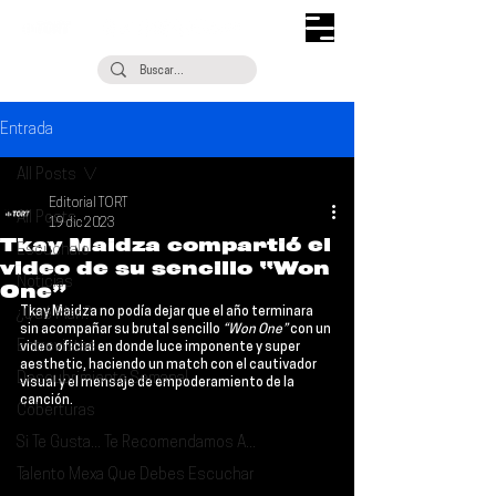
Entrada
All Posts
Editorial TORT
All Posts
19 dic 2023
Tkay Maidza compartió el
Escúchalo
video de su sencillo “Won
Noticias
One”
Tkay Maidza 
no podía dejar que el año terminara 
¿Qué Plan?
sin acompañar su brutal sencillo
 “Won One”
 con un 
Entrevistas
video oficial en donde luce imponente y super 
aesthetic, haciendo un match con el cautivador 
Descubrimiento Semanal
visual y el mensaje de empoderamiento de la 
canción.
Coberturas
Si Te Gusta... Te Recomendamos A...
Talento Mexa Que Debes Escuchar