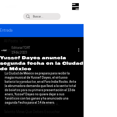
Entrada
All Posts
Editorial TORT
All Posts
19 dic 2023
Yussef Dayes anuncia
Escúchalo
segunda fecha en la Ciudad
Noticias
de México
La 
Ciudad de México 
se prepara para recibir la 
¿Qué Plan?
magia musical de 
Yussef Dayes
, el virtuoso 
Entrevistas
baterista y productor, en el 
Foro Indie Rocks
. Ante 
la abrumadora demanda que llevó a la venta total 
Descubrimiento Semanal
de boletos para su primera presentación el 
13 de 
enero
, Yussef Dayes no quiere dejar a sus 
Coberturas
fanáticos con las ganas y ha anunciado una 
segunda fecha para el 
14 de enero
.
Si Te Gusta... Te Recomendamos A...
Talento Mexa Que Debes Escuchar