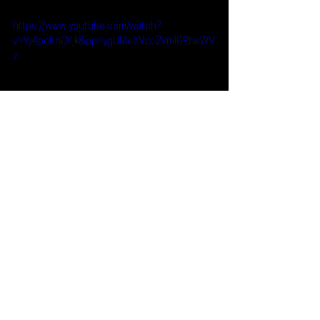
https://www.youtube.com/watch?
v=Yy4pcKn0Y_k&pp=ygUMeXVzc2VmIGRheWV
z
Noticias
Qué Plan
Concierto
Yussef Dayes
Foro Indie Rocks
¿Qué Plan?
Noticias
Ver todo