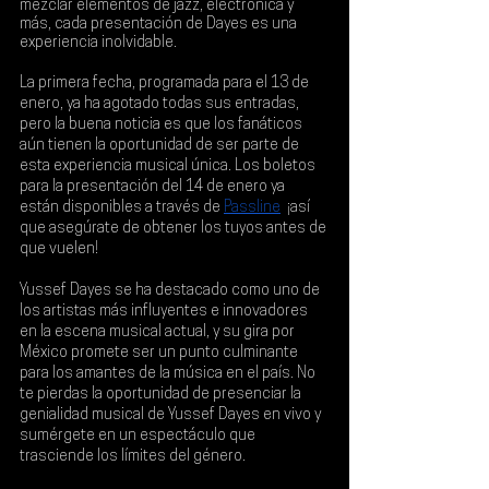
mezclar elementos de jazz, electrónica y 
más, cada presentación de Dayes es una 
experiencia inolvidable.
La primera fecha, programada para el 13 de 
enero, ya ha agotado todas sus entradas, 
pero la buena noticia es que los fanáticos 
aún tienen la oportunidad de ser parte de 
esta experiencia musical única. Los boletos 
para la presentación del 
14 de enero 
ya 
están disponibles a través de
Passline
, 
¡así 
que asegúrate de obtener los tuyos antes de 
que vuelen!
Yussef Dayes se ha destacado como uno de 
los artistas más influyentes e innovadores 
en la escena musical actual, y su gira por 
México promete ser un punto culminante 
para los amantes de la música en el país. No 
te pierdas la oportunidad de presenciar la 
genialidad musical de Yussef Dayes en vivo y 
sumérgete en un espectáculo que 
trasciende los límites del género.