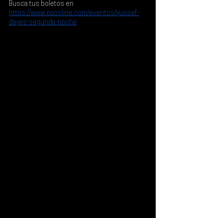
Busca tus boletos en
https://www.passline.com/eventos/yussef-
dayes-segunda-noche
.