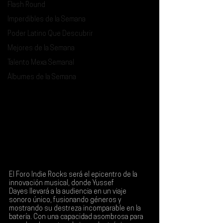
Flash Round
Imperdibles de la Semana
Poder Latino Que Descubrir
Mejores de la Semana
Talento Mexa Semanal
Álbumes de la Semana
El Foro Indie Rocks será el epicentro de la 
innovación musical, donde 
Yussef 
Dayes
 llevará a la audiencia en un viaje 
sonoro único, fusionando géneros y 
mostrando su destreza incomparable en la 
batería. Con una capacidad asombrosa para 