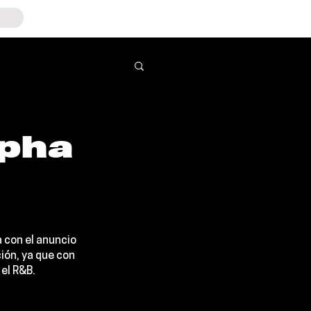
mpha
a con el anuncio 
ión, ya que con 
el R&B. 