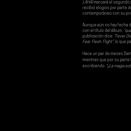
LAHAI 
marcará el segundo 
recibió elogios por parte d
contemporáneo con su prod
Aunque aún no hay fecha d
con el título del álbum, 
“qu
publicación dice: 
“Fever Dr
Fear. Flesh. Flight”
, lo que p
Hace un par de meses Sam
mientras que por su parte 
escribiendo:
 "¡¡La magia es