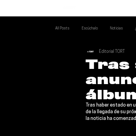
INICIO
All Posts
Escúchalo
Noticias
Editorial TORT
Si Te Gusta... Te Recomendamos A...
T
Tras
anun
Poder Latino Que Descubrir
Mejores 
álbu
Tras haber estado en u
de la llegada de su pró
la noticia ha comenzad