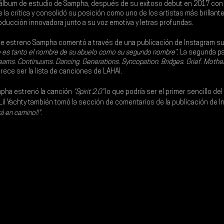
álbum de estudio de 
Sampha
, después de su exitoso debut en 2017 con
e la crítica y consolidó su posición como uno de los artistas más brillante
ucción innovadora junto a su voz emotiva y letras profundas.
e estreno Sampha comentó a través de una publicación de Instagram su
e es tanto el nombre de su abuelo como su segundo nombre”
. La segunda pa
eams. Continuums. Dancing. Generations. Syncopation. Bridges. Grief. Motherla
arece ser la lista de canciones de LAHAI.
pha estrenó la canción 
“Spirit 2.0”
 lo que podría ser el primer sencillo de
Lil Yachty también tomó la sección de comentarios de la publicación de I
tá en camino!!"
.