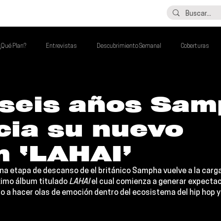
LO ÚLTIMO
CONTACTO
¿Qué Plan?
Entrevistas
Descubrimiento Semanal
Coberturas
alento Mexa Que Debes Escuchar
Flash Round
Imperdibles de la Semana
 seis años Sa
cia su nuevo
de la Semana
Talento Mexa Semanal
Álbumes de la Semana
m ‘LAHAI’
na etapa de descanso de el británico 
Sampha 
vuelve a la carg
ximo álbum titulado 
LAHAI 
el cual comienza a generar expectac
o a hacer olas de emoción dentro del ecosistema del hip hop y 