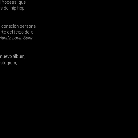
 Process, que 
s del hip hop 
 conexión personal 
rte del texto de la 
nds. Love. Spirit. 
l nuevo álbum, 
nstagram, 