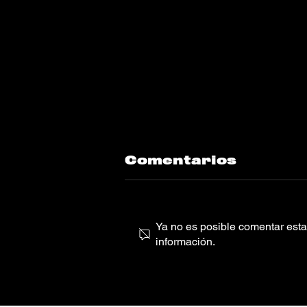
Comentarios
Ya no es posible comentar esta 
información.
Harmless “It's
only You”