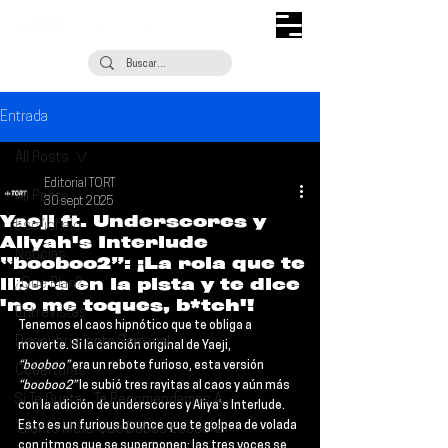
Entrada
All Posts
Editorial TORT
All Posts
30 sept 2025
Yaeji ft. Underscores y
Escúchalo
Aliyah's Interlude
Noticias
“booboo2”: ¡La rola que te
libera en la pista y te dice
¿Qué Plan?
'no me toques, b*tch'!
Entrevistas
Tenemos el caos hipnótico que te obliga a 
Descubrimiento Semanal
moverte. Si la canción original de 
Yaeji
, 
“booboo”
 era un rebote furioso, esta versión 
Coberturas
“booboo2”
 le subió tres rayitas al caos y aún más 
Si Te Gusta... Te Recomendamos A...
con la adición de 
underscores 
y 
Aliya’s Interlude
. 
Esto es un furious bounce que te golpea de volada 
Talento Mexa Que Debes Escuchar
con ritmos que se superponen; las tres voces se 