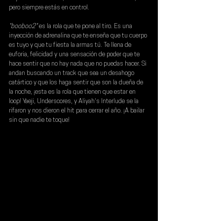
pero siempre estás en control.
"booboo2" 
es la rola que te pone al tiro. Es una 
inyección de adrenalina que te enseña que tu cuerpo 
es tuyo y que tu fiesta la armas tú. Te llena de 
euforia, felicidad y una sensación de poder que te 
hace sentir que no hay nada que no puedas hacer. Si 
andan buscando un track que sea un desahogo 
catártico y que los haga sentir que son la dueña de 
la noche, ¡esta es la rola que tienen que estar en 
loop! Yaeji, Underscores, y Aliyah's Interlude se la 
rifaron y nos dieron el hit para cerrar el año. ¡A bailar 
sin que nadie te toque!