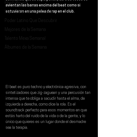
Flash Round
avientan las barras encima del beat como si 
Imperdibles de la Semana
estuvieran en una pelea de rap en el club. 
Poder Latino Que Descubrir
Mejores de la Semana
Talento Mexa Semanal
Álbumes de la Semana
El beat es puro techno y electrónica agresiva, con 
sintetizadores que zig-zaguean y una percusión tan 
intensa que te obliga a sacudir hasta el alma, de 
izquierda a derecha, como dice la rola. Es el 
soundtrack perfecto para esos momentos en que 
estás harto del ruido de la vida o de la gente, y lo 
único que quieres es un lugar donde el desmadre 
sea la terapia.