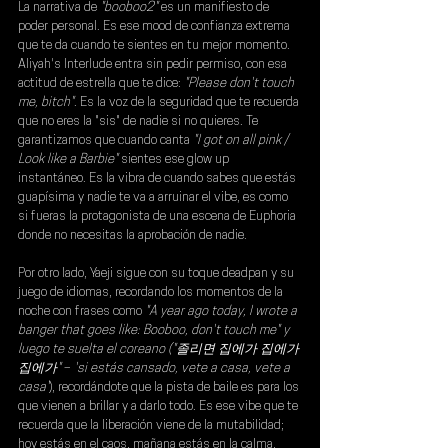
La narrativa de 
"booboo2" 
es un manifiesto de 
poder personal. Es ese mood de confianza extrema 
que te da cuando te sientes en tu mejor momento. 
Aliyah's Interlude
 entra sin pedir permiso, con esa 
actitud de estrella que te dice:
 "Please don't touch 
me, bitch"
. Es la voz de la seguridad que te recuerda 
que no eres la "sis" de nadie si no quieres. Te 
garantizamos que cuando canta 
"I got on all pink / 
Look like a Barbie"
 sientes ese glow up 
instantáneo. Es la vibra de cuando sabes que estás 
guapísima y nadie te va a arruinar el vibe, es como 
si fueras la protagonista de una escena de Euphoria 
donde no necesitas la aprobación de nadie.
Por otro lado, 
Yaeji 
sigue con su toque deadpan y su 
juego de idiomas, recordando los momentos de la 
noche con frases como 
"A year ago today, I wrote a 
banger that goes like: Booboo, don't touch me" y 
luego te suelta el coreano ("졸리면 집에가 집에가 
집에가"
 –
 'si estás cansado, vete a casa, vete a 
casa'
), recordándote que la pista de baile es para los 
que vienen a brillar y a darlo todo. Es ese vibe que te 
recuerda que la liberación viene de la mutabilidad; 
hoy estás en el caos, mañana estás en la calma, 