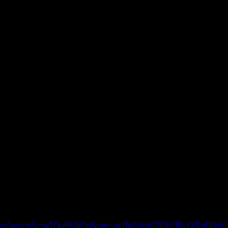
.com/watch?v=wTOjvBKAr0g&pp=ygUTeWVsbG93c3RyYXBzIGN