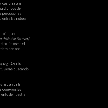
álidas crea una 
 profundos de 
de percusiones 
o entre las nubes, 
l oído, una 
me think that i'm mad / 
rdida. Es como si 
tiste con esa 
issing"
. Aquí, la 
estuvieras buscando 
s hablan de la 
la conexión. Es 
mento de nuestra 