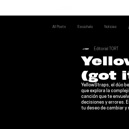
INICIO
All Posts
Escúchalo
Noticias
Editorial TORT
Si Te Gusta... Te Recomendamos A...
T
Yello
(got 
Poder Latino Que Descubrir
Mejores 
YellowStraps
, el dúo 
que explora la compleji
canción que te envuelv
decisiones y errores. 
tu deseo de cambiar y 