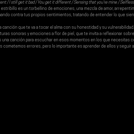
erent / I still get it bad / You get it different / Sensing that you're mine / Selfles
El estribillo es un torbellino de emociones, una mezcla de amor, arrepenti
ando contra tus propios sentimientos, tratando de entender lo que sient
a canción que te va a tocar el alma con su honestidad y su vulnerabilidad.
xturas sonoras y emociones a flor de piel, que te invita a reflexionar sobr
Es una canción para escuchar en esos momentos en los que necesitas c
s cometemos errores, pero lo importante es aprender de ellos y seguir a