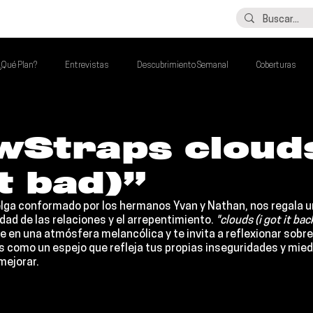
LO ÚLTIMO
CONTACTO
¿Qué Plan?
Entrevistas
Descubrimiento Semanal
Coberturas
alento Mexa Que Debes Escuchar
Flash Round
Imperdibles de la Semana
wStraps clouds
it bad)”
de la Semana
Talento Mexa Semanal
Álbumes de la Semana
belga conformado por los hermanos Yvan y Nathan, nos regala u
dad de las relaciones y el arrepentimiento. 
"clouds (i got it bac
e en una atmósfera melancólica y te invita a reflexionar sobre
Es como un espejo que refleja tus propias inseguridades y mie
mejorar.