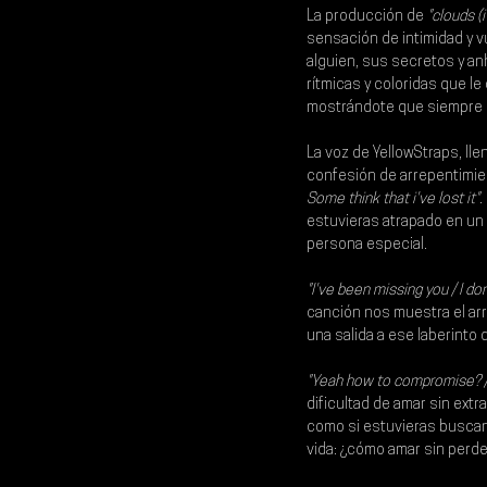
La producción de 
"clouds (i
sensación de intimidad y 
alguien, sus secretos y an
rítmicas y coloridas que l
mostrándote que siempre h
La voz de 
YellowStraps
, ll
confesión de arrepentimie
Some think that i've lost it"
.
estuvieras atrapado en un
persona especial.
"I've been missing you / I do
canción nos muestra el ar
una salida a ese laberinto
"Yeah how to compromise? / 
dificultad de amar sin extr
como si estuvieras busca
vida: ¿cómo amar sin perd