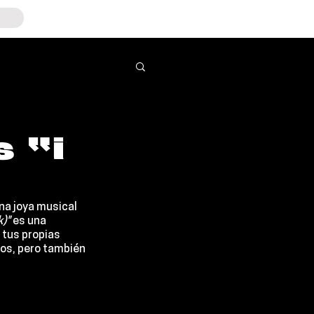
 “i
na joya musical 
k)"
 es una 
 tus propias 
dos, pero también 