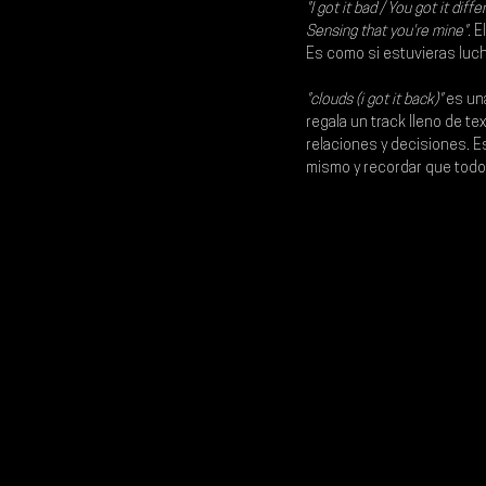
"I got it bad / You got it diff
Sensing that you're mine"
. 
Es como si estuvieras luch
"clouds (i got it back)"
 es un
regala un track lleno de te
relaciones y decisiones. 
mismo y recordar que todo