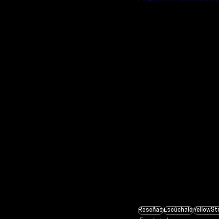
Reseñas
Escúchalo
YellowSt