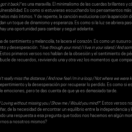
 got it back)"
 es una maravilla. El minimalismo de las cuerdas brillantes y c
vulnerabilidad. Es como si estuvieras escuchando los pensamientos más
helos más íntimos. Y de repente, la canción evoluciona con la aparición 
e dan un toque de dinamismo y esperanza. Es como si la luz se abriera pas
ay una oportunidad para cambiar y seguir adelante.
ena de sentimiento y melancolía, te lacera el corazón. Es como un susurro a
nto y desesperación.
 "I live through your mind / I live in your island / And so
 Estos primeros versos nos hablan de la obsesión y el sentimiento de pé
 bucle de recuerdos, reviviendo una y otra vez los momentos que compar
n't really miss the distance / And now feel i'm in a loop / Not where we were k
repentimiento y la desesperación por recuperar lo perdido. Es como si 
 de emociones, pero te das cuenta de que ya es demasiado tarde.
Loving without missing you / Show me / Would you mind?".
 Estos versos no
añar, de la necesidad de encontrar un equilibrio entre la independencia y 
ndo una respuesta a esa pregunta que todos nos hacemos en algún mo
ernos a nosotros mismos?