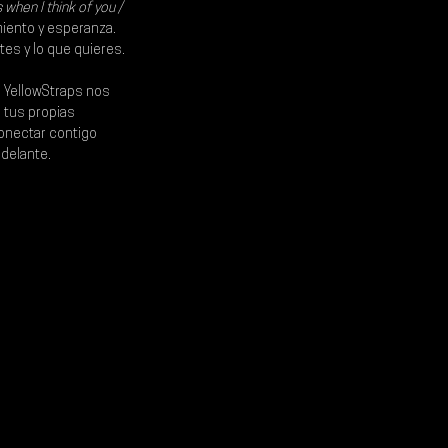
s when I think of you / 
miento y esperanza. 
es y lo que quieres.
 
YellowStraps 
nos 
e tus propias 
onectar contigo 
delante.