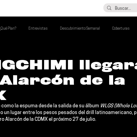
LO ÚLTIMO
CONTACTO
¿Qué Plan?
Entrevistas
Descubrimiento Semanal
Coberturas
alento Mexa Que Debes Escuchar
Flash Round
Imperdibles de la Semana
GCHIMI llegará
Alarcón de la
de la Semana
Talento Mexa Semanal
Álbumes de la Semana
X
 como la espuma desde la salida de su álbum 
WLGS (Whole Lot
o un lugar entre los pesos pesados del drill latinoamericano, po
ro Alarcón de la CDMX el próximo 27 de julio
.