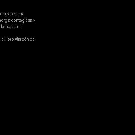
batazos como 
nergía contagiosa y 
rbano actual.
el Foro Alarcón de 