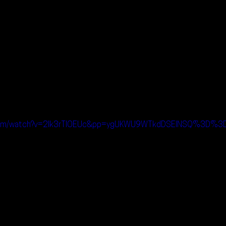
.com/watch?v=2Ik3rTIOEUc&pp=ygUKWU9WTkdDSElNSQ%3D%3