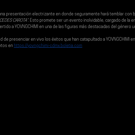
una presentación electrizante en donde seguramente hará temblar con 
CEDES CAROTA”
. Esto promete ser un evento inolvidable, cargado de la e
rtido a 
YOVNGCHIMI 
en una de las figuras más destacadas del género u
ad de presenciar en vivo los éxitos que han catapultado a YOVNGCHIMI en 
etos en 
https://yovngchimi-cdmx.boletia.com
.