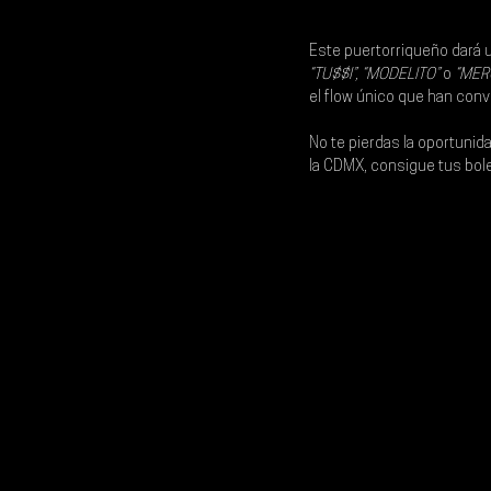
Este puertorriqueño dará 
“TU$$I”, “MODELITO”
 o 
“MER
el flow único que han conve
No te pierdas la oportunid
la CDMX, consigue tus bol