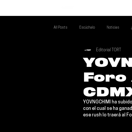
INICIO
All Posts
Escúchalo
Noticias
Editorial TORT
Si Te Gusta... Te Recomendamos A...
T
YOVN
Foro 
Poder Latino Que Descubrir
Mejores 
CDM
YOVNGCHIMI 
ha subido
con el cual se ha ganad
ese rush lo traerá al 
Fo