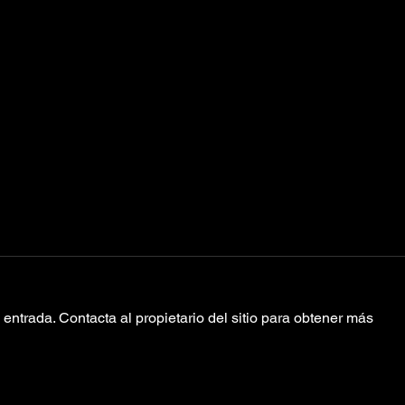
entrada. Contacta al propietario del sitio para obtener más
Aaron Frazer
Ca
‘Into The Blue’
su