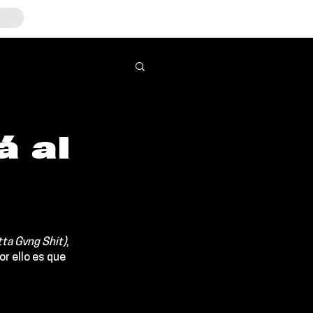
 al
ta Gvng Shit)
, 
r ello es que 