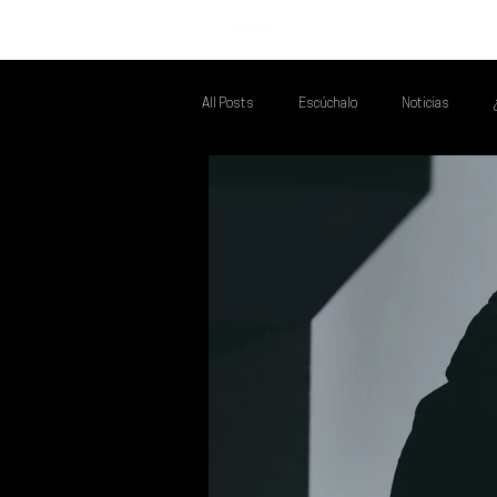
INICIO
All Posts
Escúchalo
Noticias
Talento Mexa Que Debes Escuchar
F
Talento Mexa Semanal
Álbumes de l