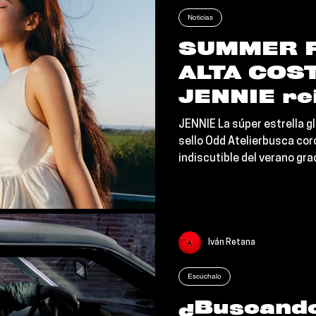
una transmisión en vivo leg
Noticias
SUMMER F
ALTA COS
JENNIE rei
pop altern
JENNIE La súper estrella g
conquista 
sello Odd Atelierbusca cor
indiscutible del verano gra
calidez fl
lanzamiento liberado a tr
"Less than
que ya se posiciona de in
joya de alt-pop pensada p
de estación que se quedan 
memoria.
Iván Retana
Escúchalo
¿Buscando