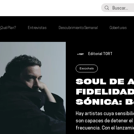
LO ÚLTIMO
CONTACTO
¿Qué Plan?
Entrevistas
Descubrimiento Semanal
Coberturas
lash Round
Imperdibles de la Semana
Poder Latino Que Descubrir
Editorial TORT
Escúchalo
a Semana
SOUL DE 
FIDELIDAD
SÓNICA: B
Crookes r
Hay artistas cuya sensibil
perfección
son capaces de detener el
frecuencia. Con el lanzami
íntima y e