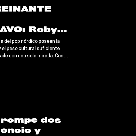
EINANTE
AVO: Robyn
rsson
ia del pop nórdico poseen la
el clubbing
 el peso cultural suficiente
aile con una sola mirada. Con el
 la elegancia
k to Me, Zara”, Robyn y Zara
l de "Talk
ocumento sónico
a"
 rompe dos
lencio y