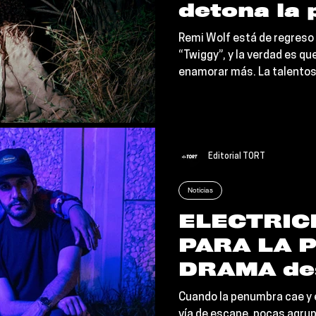
detona la 
la desarma
Remi Wolf está de regreso
de "Twigg
“Twiggy”, y la verdad es qu
enamorar más. La talento
estadounidense interrump
discográfica tras el éxito 
pieza desarmante, jugueto
Indie Pop verdaderamente 
Editorial TORT
Noticias
ELECTRIC
PARA LA P
DRAMA de
faceta má
Cuando la penumbra cae y e
vía de escape, pocas agrup