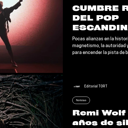
CUMBRE R
DEL POP
ESCANDIN
y Zara La
Pocas alianzas en la histor
paralizan 
magnetismo, la autoridad y
para encender la pista de b
global con
lanzamiento oficial de “Tal
hipersexua
Larsson han firmado un d
verdaderamente colosal.
to Me, Zar
Editorial TORT
Noticias
Remi Wolf
años de si