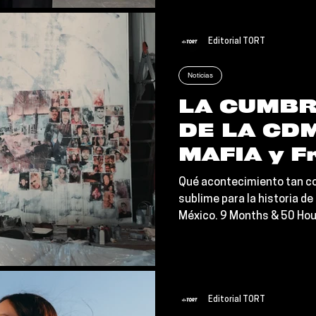
indiscutible reina del sou
firmado una obra de arte 
extraordinaria.
Editorial TORT
Noticias
LA CUMBR
DE LA CDM
MAFIA y Fr
inmortaliz
Qué acontecimiento tan c
alianza hi
sublime para la historia d
México. 9 Months & 50 Hou
el mixtape
conjunto de LATIN MAFIA y 
50 Hours'
plataformas, y la verdad es
comenzó como un chispazo
se ha transformado en un 
liberado a través de Atlan
Editorial TORT