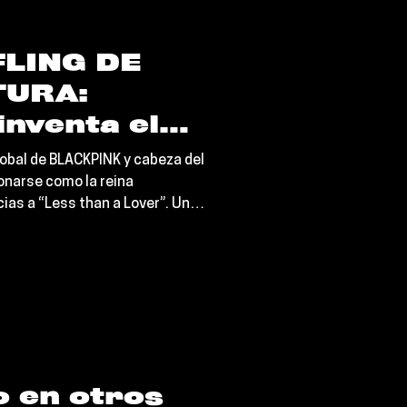
endaria que paralizó la intern
LING DE
TURA:
nventa el
ativo y nos
lobal de BLACKPINK y cabeza del
con la
onarse como la reina
cias a “Less than a Lover”. Un
otante de
avés de OA/Columbia Records
 a Lover"
mediato como una verdadera
ara musicalizar esos romances
flotando para siempre en la
 en otros