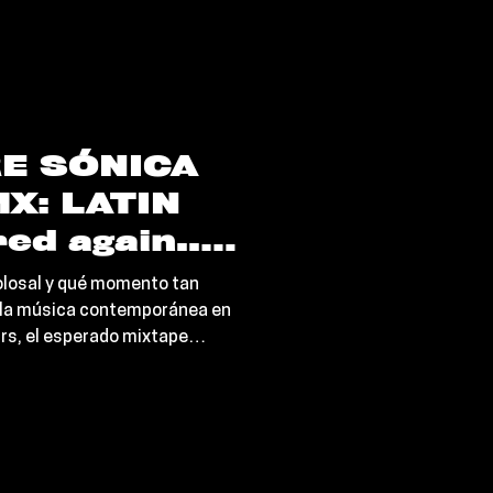
l contemporáneo Jorja Smith han
sónica verdaderamente
E SÓNICA
X: LATIN
ed again..
an su
olosal y qué momento tan
stórica con
e la música contemporánea en
rs, el esperado mixtape
 '9 Months &
Fred again ya está en
 que una bestialidad. Lo que
 creativo en diciembre pasado
documento cultural de culto,
tic Records / Warner Music tras