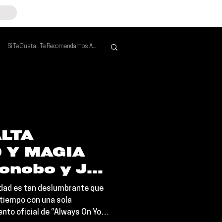
Si Te Gusta... Te Recomendamos A...
Mejores de la Semana
ALTA
 Y MAGIA
onobo y Joy
ozan la
idad es tan deslumbrante que
 con la
 tiempo con una sola
ento oficial de “Always On Your
legante