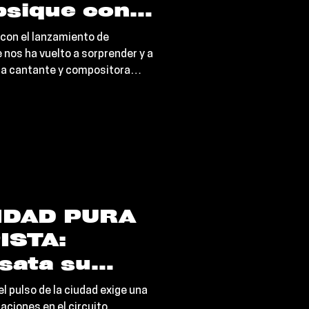
psique con
nte belleza
 con el lanzamiento de
y"
e nos ha vuelto a sorprender y a
sa cantante y compositora
e dos años de pausa
de Big Ideas para entregar una
na y cargada de un misticismo
extraordinario.
IDAD PURA
ISTA:
sata su
s oscura e
l pulso de la ciudad exige una
aciones en el circuito