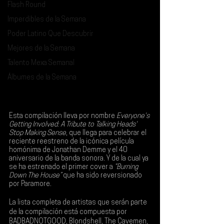
Flash Round
Imperdibles de la Semana
Poder Latino Que Descubrir
Mejores de la Semana
Talento Mexa Semanal
Álbumes de la Semana
Esta compilación lleva por nombre 
Everyone's 
Getting Involved: A Tribute to Talking Heads' 
Stop Making Sense
, que llega para celebrar el 
reciente reestreno de la icónica película 
homónima de 
Jonathan Demme
 y el 40 
aniversario de la banda sonora. Y de la cual ya 
se ha estrenado el primer cover a
 “Burning 
Down The House”
 que ha sido reversionado 
por 
Paramore
.
La lista completa de artistas que serán parte 
de la compilación está compuesta por 
BADBADNOTGOOD, Blondshell, The Cavemen, 