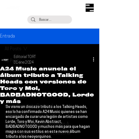
Entrada
All Posts
Editorial TORT
All Posts
31 ene 2024
A24 Music anuncia el
Escúchalo
álbum tributo a Talking
Noticias
Heads con versiones de
Toro y Moi,
¿Qué Plan?
BADBADNOTGOOD, Lorde
Entrevistas
y más
Descubrimiento Semanal
Se viene un discazo tributo a los 
Talking Heads
, 
eso lo ha confirmado A24 Music quienes se han 
Coberturas
encargado de curar una legión de artistas como 
Lorde, Toro y Moi, Kevin Abstract, 
Si Te Gusta... Te Recomendamos A...
BADBADNOTGOOD y muchos
 más para que hagan 
magia con sus estilos en este nuevo álbum 
Talento Mexa Que Debes Escuchar
tributo a los neoyorquinos.