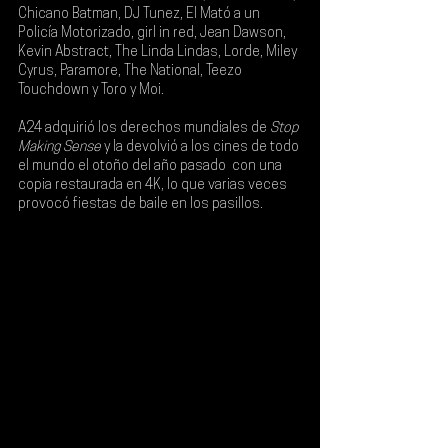
Chicano Batman, DJ Tunez, El Mató a un 
Policía Motorizado, girl in red, Jean Dawson, 
Kevin Abstract, The Linda Lindas, Lorde, Miley 
Cyrus, Paramore, The National, Teezo 
Touchdown y Toro y Moi
.
A24 
adquirió los derechos mundiales de 
Stop 
Making Sense
 y la devolvió a los cines de todo 
el mundo el otoño del año pasado  con una 
copia restaurada en 4K, lo que varias veces 
provocó fiestas de baile en los pasillos.