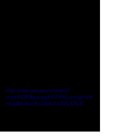
https://www.youtube.com/watch?
v=qrjHhIGl90I&pp=ygUfcGFyYW1vcmUgYnVyb
mluZyBkb3duIHRoZSBob3VzZQ%3D%3D