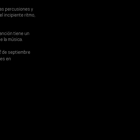
as percusiones y 
l incipiente ritmo, 
canción tiene un 
de la música.
2 de septiembre
es en 