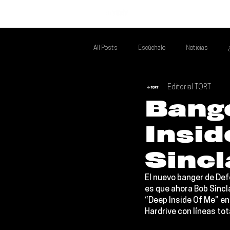
INICIO
All Posts
Escúchalo
Noticias
Editorial TORT
Si Te Gusta... Te Recomendamos A...
T
Bang
Insid
Poder Latino Que Descubrir
Mejores 
Sincl
El nuevo banger de 
Def
es que ahora 
Bob Sincl
“Deep Inside Of Me” en
Hardrive con líneas to