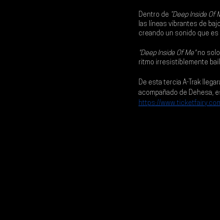
Dentro de 
“Deep Inside Of 
las líneas vibrantes de baj
creando un sonido que es 
"Deep Inside Of Me" 
no solo
ritmo irresistiblemente bai
De esta tercia 
A-Trak
 llegar
acompañado de Dehesa, est
https://www.ticketfairy.co