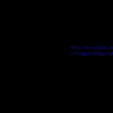
https://www.youtube.c
v=7wdjgclvH2s&pp=y