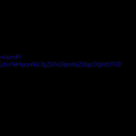
om/watch?
gUdYm9iIHNpbmNsYXIgZGVlcCBpbnNpZGUgb2YgbWU%3D