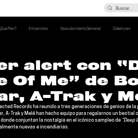
LO ÚLTIMO
CONTACTO
¿Qué Plan?
Entrevistas
Descubrimiento Semanal
Coberturas
alento Mexa Que Debes Escuchar
Flash Round
Imperdibles de la Semana
er alert con “
e Of Me” de B
de la Semana
Talento Mexa Semanal
Álbumes de la Semana
ar, A-Trak y M
ected Records
 ha reunido a tres generaciones de genios de la p
ar
, 
A-Trak
 y 
Melé 
han hecho equipo para regalarnos un bestial 
 donde conjuntan la nostalgia en el icónico sampleo de 
“Deep I
talmente nuevas e incendiarias.