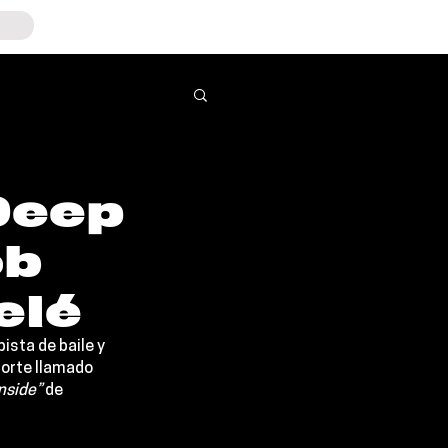
Deep
ob
elé
ista de baile y 
corte llamado 
nside”
 de 