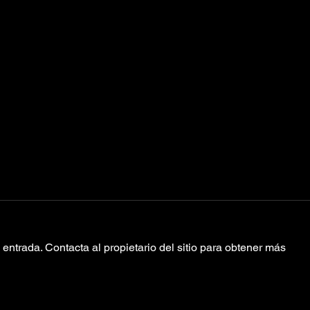
entrada. Contacta al propietario del sitio para obtener más
AXE Ceremonia
Fa
anuncia las
in