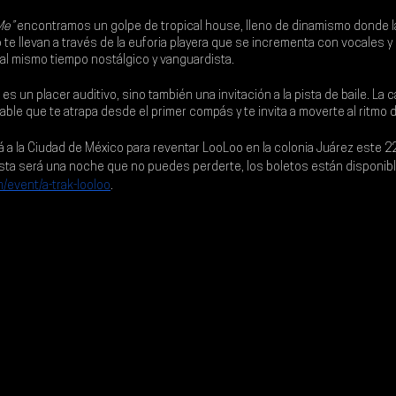
Me”
 encontramos un golpe de tropical house, lleno de dinamismo donde l
o te llevan a través de la euforia playera que se incrementa con vocales y e
al mismo tiempo nostálgico y vanguardista.
 es un placer auditivo, sino también una invitación a la pista de baile. La 
lable que te atrapa desde el primer compás y te invita a moverte al ritmo 
á a la 
Ciudad de México
 para reventar 
LooLoo 
en la colonia Juárez este 
2
a será una noche que no puedes perderte, los boletos están disponibl
m/event/a-trak-looloo
.