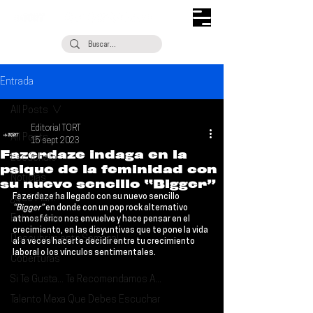
Entrada
All Posts
Editorial TORT
All Posts
15 sept 2023
Fazerdaze indaga en la
Escúchalo
psique de la feminidad con
Noticias
su nuevo sencillo “Bigger”
Fazerdaze 
ha llegado con su nuevo sencillo 
¿Qué Plan?
“Bigger”
 en donde con un pop rock alternativo 
Entrevistas
atmosférico nos envuelve y hace pensar en el 
crecimiento, en las disyuntivas que te pone la vida 
Descubrimiento Semanal
al a veces hacerte decidir entre tu crecimiento 
laboral o los vínculos sentimentales.
Coberturas
Si Te Gusta... Te Recomendamos A...
Talento Mexa Que Debes Escuchar