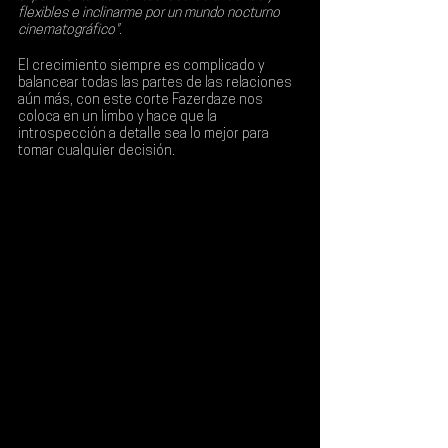
flexibles e inclinarme por un mundo nocturno 
cinematográfico".
El crecimiento siempre es complicado y 
balancear todas las partes de las relaciones 
aún más, con este corte Fazerdaze nos 
coloca en un limbo y hace que la 
introspección a detalle sea lo mejor para 
tomar cualquier decisión.