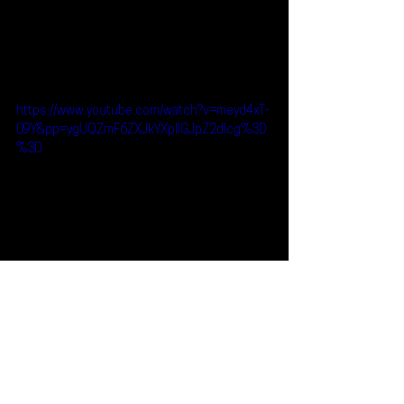
https://www.youtube.com/watch?v=meyd4xT-
09Y&pp=ygUQZmF6ZXJkYXplIGJpZ2dlcg%3D
%3D
Reseñas
Noticias
Fazerdaze
Noticias