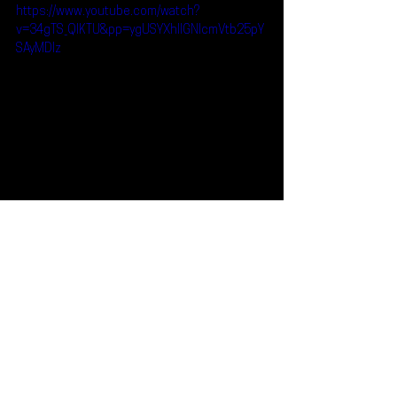
https://www.youtube.com/watch?
v=34gTS_QlKTU&pp=ygUSYXhlIGNlcmVtb25pY
SAyMDIz
Noticias
Qué Plan
Concierto
Festival
AXE Ceremonia
¿Qué Plan?
Noticias
Ver todo
Entradas recientes