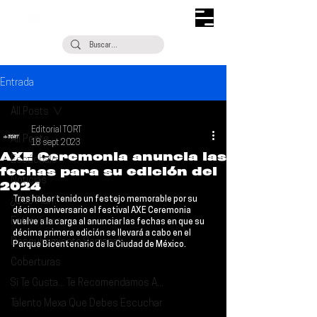
Entrada
All Posts
Editorial TORT
All Posts
18 sept 2023
AXE Ceremonia anuncia las
Escúchalo
fechas para su edición del
Noticias
2024
Tras haber tenido un festejo memorable por su 
¿Qué Plan?
décimo aniversario el festival AXE 
Ceremonia 
Entrevistas
vuelve a la carga al anunciar las fechas en que su 
décima primera edición se llevará a cabo en el 
Descubrimiento Semanal
Parque Bicentenario de la Ciudad de México
.
Coberturas
Si Te Gusta... Te Recomendamos A...
Talento Mexa Que Debes Escuchar