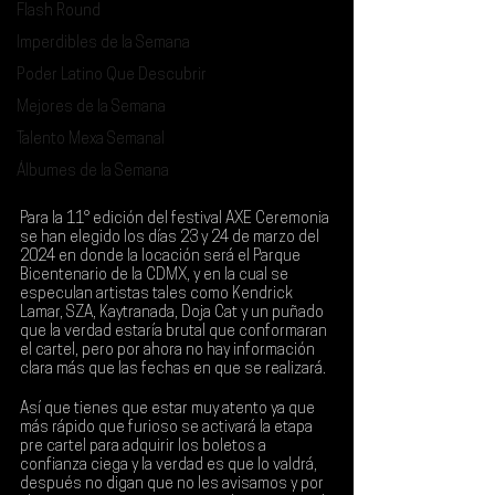
Flash Round
Imperdibles de la Semana
Poder Latino Que Descubrir
Mejores de la Semana
Talento Mexa Semanal
Álbumes de la Semana
Para la 11° edición del festival 
AXE Ceremonia 
se han elegido los días 
23 y 24 de marzo del 
2024
 en donde la locación será el 
Parque 
Bicentenario de la CDMX
, y en la cual se 
especulan artistas tales como Kendrick 
Lamar, SZA, Kaytranada, Doja Cat y un puñado 
que la verdad estaría brutal que conformaran 
el cartel, pero por ahora no hay información 
clara más que las fechas en que se realizará.
Así que tienes que estar muy atento ya que 
más rápido que furioso se activará la etapa 
pre cartel para adquirir los boletos a 
confianza ciega y la verdad es que lo valdrá, 
después no digan que no les avisamos y por 